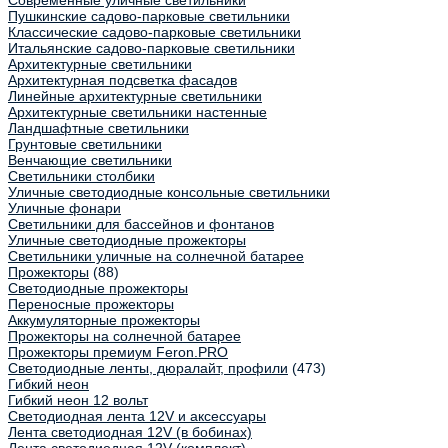
Современные уличные светильники
Пушкинские садово-парковые светильники
Классические садово-парковые светильники
Итальянские садово-парковые светильники
Архитектурные светильники
Архитектурная подсветка фасадов
Линейные архитектурные светильники
Архитектурные светильники настенные
Ландшафтные светильники
Грунтовые светильники
Венчающие светильники
Светильники столбики
Уличные светодиодные консольные светильники
Уличные фонари
Светильники для бассейнов и фонтанов
Уличные светодиодные прожекторы
Светильники уличные на солнечной батарее
Прожекторы
(88)
Светодиодные прожекторы
Переносные прожекторы
Аккумуляторные прожекторы
Прожекторы на солнечной батарее
Прожекторы премиум Feron.PRO
Светодиодные ленты, дюралайт, профили
(473)
Гибкий неон
Гибкий неон 12 вольт
Светодиодная лента 12V и аксессуары
Лента светодиодная 12V (в бобинах)