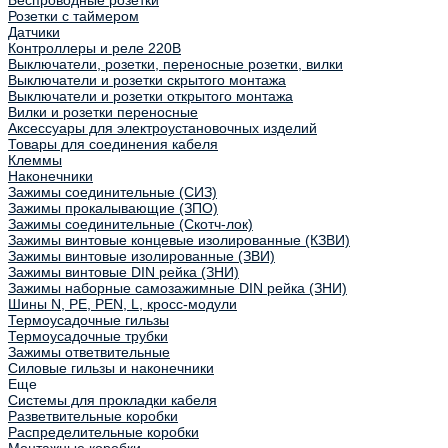
Беспроводные розетки
Розетки с таймером
Датчики
Контроллеры и реле 220В
Выключатели, розетки, переносные розетки, вилки
Выключатели и розетки скрытого монтажа
Выключатели и розетки открытого монтажа
Вилки и розетки переносные
Аксессуары для электроустановочных изделий
Товары для соединения кабеля
Клеммы
Наконечники
Зажимы соединительные (СИЗ)
Зажимы прокалывающие (ЗПО)
Зажимы соединительные (Скотч-лок)
Зажимы винтовые концевые изолированные (КЗВИ)
Зажимы винтовые изолированные (ЗВИ)
Зажимы винтовые DIN рейка (ЗНИ)
Зажимы наборные самозажимные DIN рейка (ЗНИ)
Шины N, PE, PEN, L, кросс-модули
Термоусадочные гильзы
Термоусадочные трубки
Зажимы ответвительные
Силовые гильзы и наконечники
Еще
Системы для прокладки кабеля
Разветвительные коробки
Распределительные коробки