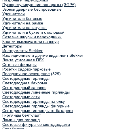
Патроны и переходники
Пускорегулирующие аппараты (ЭПРА)
Звонки дверные беспроводные
Удлинители
Удлинители бытовые
Удлинители на рамке
Удлинители на катушке
Удлинители в бухте и с колодкой
Сетевые шнуры и переходники
Кнопки-выключатели на шнур
Детекторы
Инструменты Stekker
Изоляционные и другие виды лент Stekker
Лента усиленная ПВХ
Сетевые фильтры
Розетки садово-парковые
Праздничное освещение
(329)
Светодиодные гирлянды
Светодиодная бахрома
Светодиодный занавес
Светодиодные линейные гирлянды
Светодиодные сети
Светодиодные гирлянды на елку
Светодиодные гирлянды фигурные
Светодиодные гирлянды от батареек
Гирлянды белт-лайт
Лампы для гирлянд
Световые фигуры со светодиодами