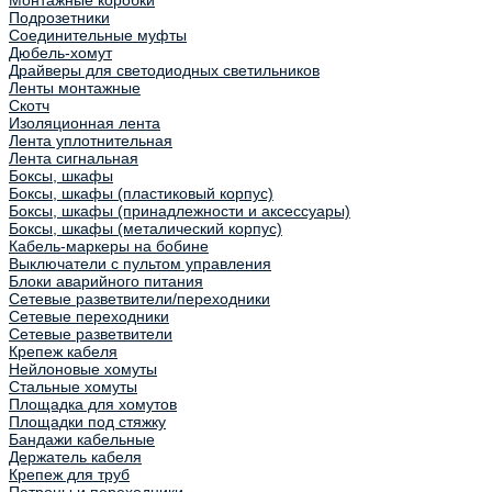
Монтажные коробки
Подрозетники
Соединительные муфты
Дюбель-хомут
Драйверы для светодиодных светильников
Ленты монтажные
Скотч
Изоляционная лента
Лента уплотнительная
Лента сигнальная
Боксы, шкафы
Боксы, шкафы (пластиковый корпус)
Боксы, шкафы (принадлежности и аксессуары)
Боксы, шкафы (металический корпус)
Кабель-маркеры на бобине
Выключатели с пультом управления
Блоки аварийного питания
Сетевые разветвители/переходники
Сетевые переходники
Сетевые разветвители
Крепеж кабеля
Нейлоновые хомуты
Стальные хомуты
Площадка для хомутов
Площадки под стяжку
Бандажи кабельные
Держатель кабеля
Крепеж для труб