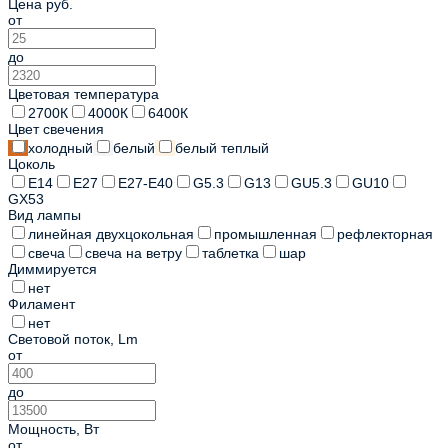
Цена
руб.
от
до
Цветовая температура
2700К
4000К
6400К
Цвет свечения
холодный
белый
белый теплый
Цоколь
E14
E27
E27-E40
G5.3
G13
GU5.3
GU10
GX53
Вид лампы
линейная двухцокольная
промышленная
рефлекторная
свеча
свеча на ветру
таблетка
шар
Диммируется
нет
Филамент
нет
Световой поток, Lm
от
до
Мощность
,
Вт
от