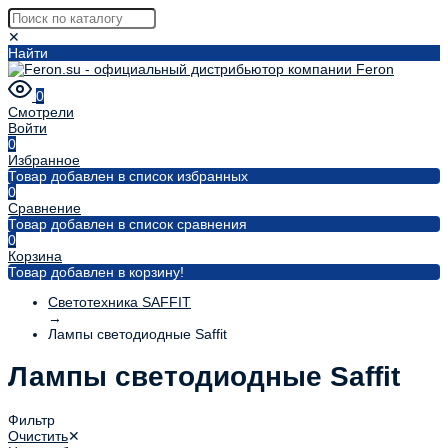
✕
Найти
0
Смотрели
Войти
0
Избранное
Товар добавлен в список избранных
0
Сравнение
Товар добавлен в список сравнения
0
Корзина
Товар добавлен в корзину!
Светотехника SAFFIT
→
Лампы светодиодные Saffit
Лампы светодиодные Saffit
Фильтр
Очистить
✕