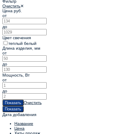
Фильтр
Очистить
✕
Цена
руб.
от
до
Цвет свечения
теплый белый
Длина изделия, мм
от
до
Мощность
,
Вт
от
до
Очистить
Дата добавления
Название
Цена
Хиты продаж