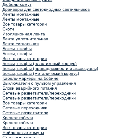
Дюбель-хомут
Драйверы для светодиодных светильников
Ленты монтажные
Ленты монтажные
Все товары категории
Скотч
Изоляционная лента
Лента уплотнительная
Лента сигнальная
Боксы, шкафы
Боксы, шкафы
Все товары категории
Боксы, шкафы (пластиковый корпус)
Боксы, шкафы (принадлежности и аксессуары)
Боксы, шкафы (металический корпус)
Кабель-маркеры на бобине
Выключатели с пультом управления
Блоки аварийного питания
Сетевые разветвители/переходники
Сетевые разветвители/переходники
Все товары категории
Сетевые переходники
Сетевые разветвители
Крепеж кабеля
Крепеж кабеля
Все товары категории
Нейлоновые хомуты
Стальные хомуты