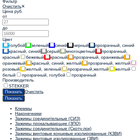
Фильтр
Очистить
✕
Цена
руб.
от
до
Цвет
голубой
зеленый
синий
черный
прозрачный, синий
красный, синий
серый
многоцветный
прозрачный,
красный
бежевый
красный
прозрачный, оранжевый
оранжевый
красный, синий, желтый
прозрачный, желтый
розовый
желтый, зеленый
прозрачный,желтый
желтый
белый
прозрачный, голубой
прозрачный
Производитель
STEKKER
Очистить
Клеммы
Наконечники
Зажимы соединительные (СИЗ)
Зажимы прокалывающие (ЗПО)
Зажимы соединительные (Скотч-лок)
Зажимы винтовые концевые изолированные (КЗВИ)
Зажимы винтовые изолированные (ЗВИ)