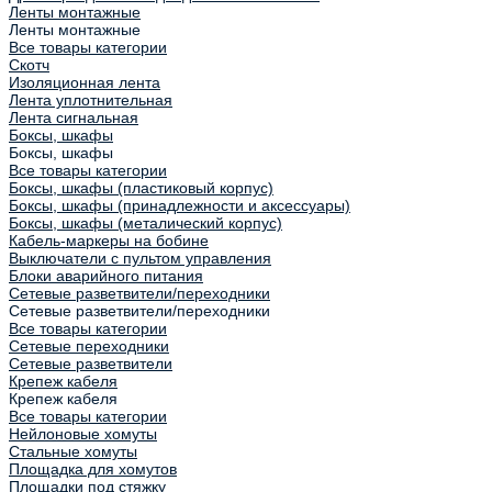
Ленты монтажные
Ленты монтажные
Все товары категории
Скотч
Изоляционная лента
Лента уплотнительная
Лента сигнальная
Боксы, шкафы
Боксы, шкафы
Все товары категории
Боксы, шкафы (пластиковый корпус)
Боксы, шкафы (принадлежности и аксессуары)
Боксы, шкафы (металический корпус)
Кабель-маркеры на бобине
Выключатели с пультом управления
Блоки аварийного питания
Сетевые разветвители/переходники
Сетевые разветвители/переходники
Все товары категории
Сетевые переходники
Сетевые разветвители
Крепеж кабеля
Крепеж кабеля
Все товары категории
Нейлоновые хомуты
Стальные хомуты
Площадка для хомутов
Площадки под стяжку