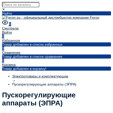
✕
Найти
0
Смотрели
Войти
0
Избранное
Товар добавлен в список избранных
0
Сравнение
Товар добавлен в список сравнения
0
Корзина
Товар добавлен в корзину!
Электротовары и комплектующие
→
Пускорегулирующие аппараты (ЭПРА)
Пускорегулирующие
аппараты (ЭПРА)