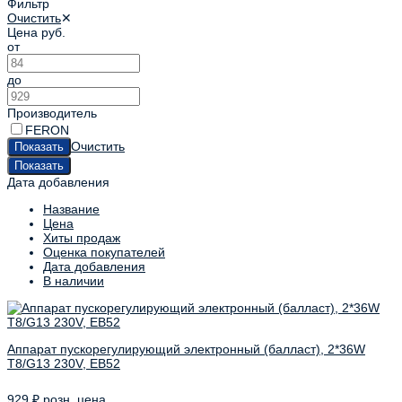
Фильтр
Очистить
✕
Цена
руб.
от
до
Производитель
FERON
Очистить
Дата добавления
Название
Цена
Хиты продаж
Оценка покупателей
Дата добавления
В наличии
Аппарат пускорегулирующий электронный (балласт), 2*36W
T8/G13 230V, EB52
929
₽
розн. цена