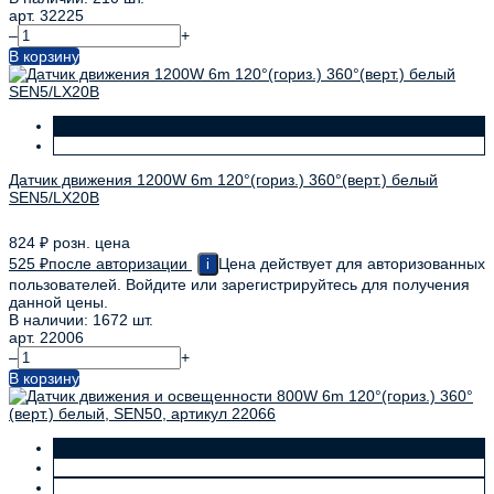
арт. 32225
–
+
В корзину
Датчик движения 1200W 6m 120°(гориз.) 360°(верт.) белый
SEN5/LX20B
824
₽
розн. цена
525
₽
после авторизации
Цена действует для авторизованных
i
пользователей. Войдите или зарегистрируйтесь для получения
данной цены.
В наличии: 1672 шт.
арт. 22006
–
+
В корзину