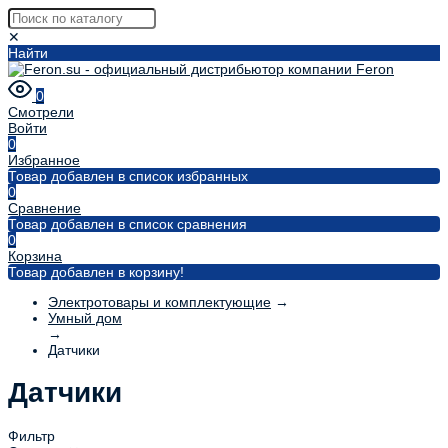
✕
Найти
0
Смотрели
Войти
0
Избранное
Товар добавлен в список избранных
0
Сравнение
Товар добавлен в список сравнения
0
Корзина
Товар добавлен в корзину!
Электротовары и комплектующие
→
Умный дом
→
Датчики
Датчики
Фильтр