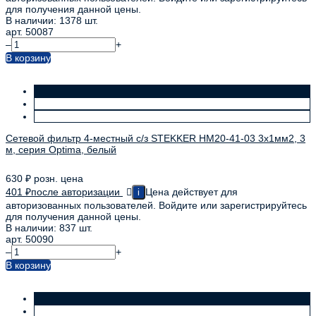
для получения данной цены.
В наличии: 1378 шт.
арт. 50087
–
+
В корзину
Сетевой фильтр 4-местный с/з STEKKER HM20-41-03 3x1мм2, 3
м, серия Optima, белый
630
₽
розн. цена
401
₽
после авторизации
Цена действует для
i
авторизованных пользователей. Войдите или зарегистрируйтесь
для получения данной цены.
В наличии: 837 шт.
арт. 50090
–
+
В корзину