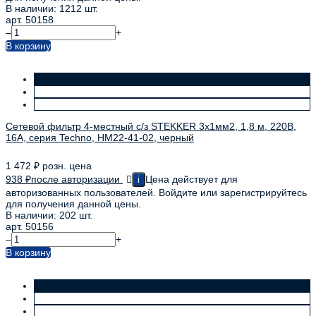
В наличии: 1212 шт.
арт. 50158
–
+
В корзину
Сетевой фильтр 4-местный с/з STEKKER 3x1мм2, 1,8 м, 220В,
16А, серия Techno, HM22-41-02, черный
1 472
₽
розн. цена
938
₽
после авторизации
Цена действует для
i
авторизованных пользователей. Войдите или зарегистрируйтесь
для получения данной цены.
В наличии: 202 шт.
арт. 50156
–
+
В корзину