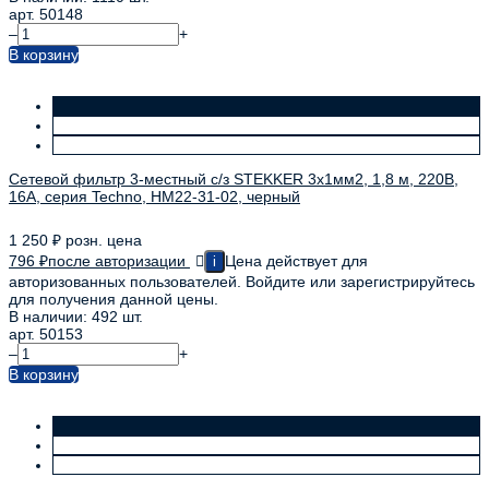
арт. 50148
–
+
В корзину
Сетевой фильтр 3-местный с/з STEKKER 3x1мм2, 1,8 м, 220В,
16А, серия Techno, HM22-31-02, черный
1 250
₽
розн. цена
796
₽
после авторизации
Цена действует для
i
авторизованных пользователей. Войдите или зарегистрируйтесь
для получения данной цены.
В наличии: 492 шт.
арт. 50153
–
+
В корзину