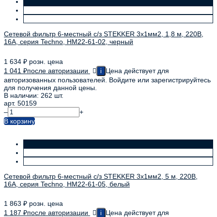
Сетевой фильтр 6-местный с/з STEKKER 3x1мм2, 1,8 м, 220В,
16А, серия Techno, HM22-61-02, черный
1 634
₽
розн. цена
1 041
₽
после авторизации
Цена действует для
i
авторизованных пользователей. Войдите или зарегистрируйтесь
для получения данной цены.
В наличии: 262 шт.
арт. 50159
–
+
В корзину
Сетевой фильтр 6-местный с/з STEKKER 3x1мм2, 5 м, 220В,
16А, серия Techno, HM22-61-05, белый
1 863
₽
розн. цена
1 187
₽
после авторизации
Цена действует для
i