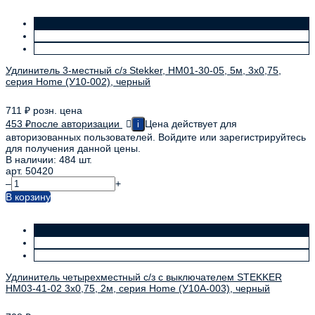
Удлинитель 3-местный с/з Stekker, HM01-30-05, 5м, 3x0,75,
серия Home (У10-002), черный
711
₽
розн. цена
453
₽
после авторизации
Цена действует для
i
авторизованных пользователей. Войдите или зарегистрируйтесь
для получения данной цены.
В наличии: 484 шт.
арт. 50420
–
+
В корзину
Удлинитель четырехместный с/з с выключателем STEKKER
HM03-41-02 3x0,75, 2м, серия Home (У10А-003), черный