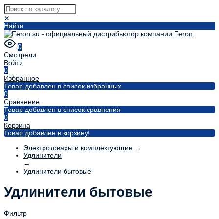
✕
Найти
0
Смотрели
Войти
0
Избранное
Товар добавлен в список избранных
0
Сравнение
Товар добавлен в список сравнения
0
Корзина
Товар добавлен в корзину!
Электротовары и комплектующие
→
Удлинители
→
Удлинители бытовые
Удлинители бытовые
Фильтр