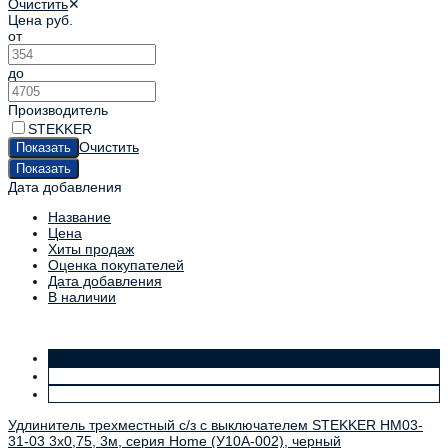
Очистить
✕
Цена
руб.
от
до
Производитель
STEKKER
Очистить
Дата добавления
Название
Цена
Хиты продаж
Оценка покупателей
Дата добавления
В наличии
Удлинитель трехместный с/з с выключателем STEKKER HM03-
31-03 3x0,75, 3м, серия Home (У10А-002), черный