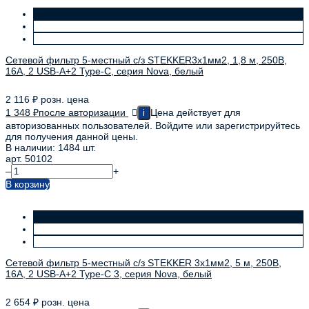
Сетевой фильтр 5-местный с/з STEKKER3x1мм2, 1,8 м, 250В,
16А, 2 USB-A+2 Type-C, серия Nova, белый
2 116
₽
розн. цена
1 348
₽
после авторизации
Цена действует для
i
авторизованных пользователей. Войдите или зарегистрируйтесь
для получения данной цены.
В наличии: 1484 шт.
арт. 50102
–
+
В корзину
Сетевой фильтр 5-местный с/з STEKKER 3x1мм2, 5 м, 250В,
16А, 2 USB-A+2 Type-C 3, серия Nova, белый
2 654
₽
розн. цена