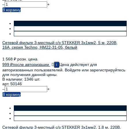
–
+
В корзину
Сетевой фильтр 3-местный с/з STEKKER 3x1мм2, 5 м, 220В,
16А, серия Techno, HM22-31-05, белый
1 568
₽
розн. цена
999
₽
после авторизации
Цена действует для
i
авторизованных пользователей. Войдите или зарегистрируйтесь
для получения данной цены.
В наличии: 1346 шт.
арт. 50146
–
+
В корзину
Сетевой фильтр 3-местный с/з STEKKER 3x1мм2, 1,8 м, 220В,