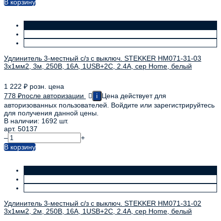
В корзину
Удлинитель 3-местный с/з с выключ. STEKKER HM071-31-03
3x1мм2, 3м, 250В, 16А, 1USB+2C, 2.4A, сер Home, белый
1 222
₽
розн. цена
778
₽
после авторизации
Цена действует для
i
авторизованных пользователей. Войдите или зарегистрируйтесь
для получения данной цены.
В наличии: 1692 шт.
арт. 50137
–
+
В корзину
Удлинитель 3-местный с/з с выключ. STEKKER HM071-31-02
3x1мм2, 2м, 250В, 16А, 1USB+2C, 2.4A, сер Home, белый