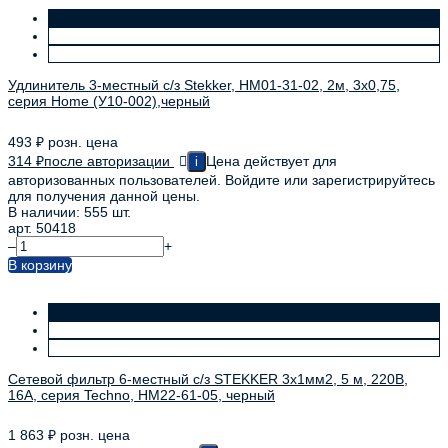
Удлинитель 3-местный с/з Stekker, HM01-31-02, 2м, 3x0,75,
серия Home (У10-002),черный
493
₽
розн. цена
314
₽
после авторизации
Цена действует для
i
авторизованных пользователей. Войдите или зарегистрируйтесь
для получения данной цены.
В наличии: 555 шт.
арт. 50418
–
+
В корзину
Сетевой фильтр 6-местный с/з STEKKER 3x1мм2, 5 м, 220В,
16А, серия Techno, HM22-61-05, черный
1 863
₽
розн. цена