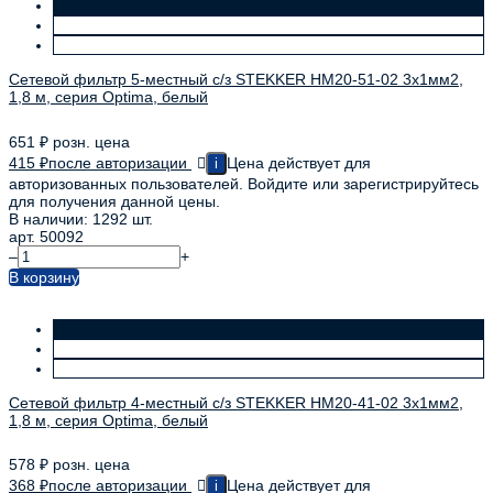
Сетевой фильтр 5-местный с/з STEKKER HM20-51-02 3x1мм2,
1,8 м, серия Optima, белый
651
₽
розн. цена
415
₽
после авторизации
Цена действует для
i
авторизованных пользователей. Войдите или зарегистрируйтесь
для получения данной цены.
В наличии: 1292 шт.
арт. 50092
–
+
В корзину
Сетевой фильтр 4-местный с/з STEKKER HM20-41-02 3x1мм2,
1,8 м, серия Optima, белый
578
₽
розн. цена
368
₽
после авторизации
Цена действует для
i