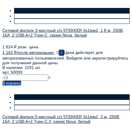
Сетевой фильтр 3-местный с/з STEKKER 3x1мм2, 1,8 м, 250В,
16А, 2 USB-A+2 Type-C, серия Nova, белый
1 824
₽
розн. цена
1 162
₽
после авторизации
Цена действует для
i
авторизованных пользователей. Войдите или зарегистрируйтесь
для получения данной цены.
В наличии: 1191 шт.
арт. 50099
–
+
В корзину
Сетевой фильтр 5-местный с/з STEKKER 3x1мм2, 3 м, 250В,
16А, 2 USB-A+2 Type-C 3, серия Nova, белый