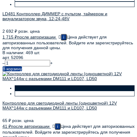
LD481 Контроллер ДИММЕР с пультом, таймером и
визуализатором звука, 12-24-48V
2 692
₽
розн. цена
1 715
₽
после авторизации
Цена действует для
i
авторизованных пользователей. Войдите или зарегистрируйтесь
для получения данной цены.
В наличии: 469 шт.
арт. 52096
–
+
В корзину
Контроллер для светодиодной ленты (одноцветной) 12V
MAX^144w c разъемами DM111 и LD107, LD50
65
₽
розн. цена
41
₽
после авторизации
Цена действует для авторизованных
i
пользователей. Войдите или зарегистрируйтесь для получения
данной цены.