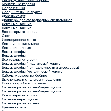
Монтажные коробки
Подрозетники
Соединительные муфты
Дюбель-хомут
Драйверы для светодиодных светильников
Ленты монтажные
Ленты монтажные
Все товары категории
Скотч
Изоляционная лента
Лента уплотнительная
Лента сигнальная
Боксы, шкафы
Боксы, шкафы
Все товары категории
Боксы, шкафы (пластиковый корпус)
Боксы, шкафы (принадлежности и аксессуары)
Боксы, шкафы (металический корпус)
Кабель-маркеры на бобине
Выключатели с пультом управления
Блоки аварийного питания
Сетевые разветвители/переходники
Сетевые разветвители/переходники
Все товары категории
Сетевые переходники
Сетевые разветвители
Крепеж кабеля
Крепеж кабеля