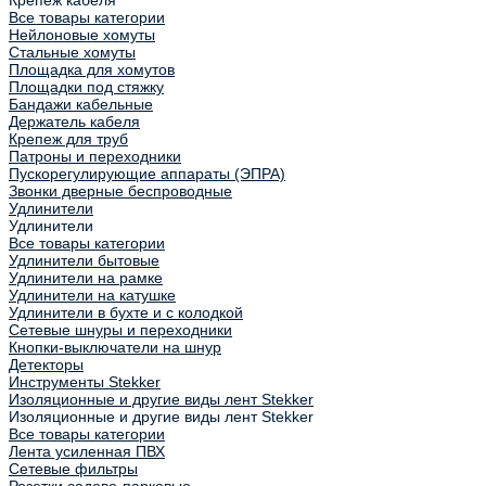
Все товары категории
Нейлоновые хомуты
Стальные хомуты
Площадка для хомутов
Площадки под стяжку
Бандажи кабельные
Держатель кабеля
Крепеж для труб
Патроны и переходники
Пускорегулирующие аппараты (ЭПРА)
Звонки дверные беспроводные
Удлинители
Удлинители
Все товары категории
Удлинители бытовые
Удлинители на рамке
Удлинители на катушке
Удлинители в бухте и с колодкой
Сетевые шнуры и переходники
Кнопки-выключатели на шнур
Детекторы
Инструменты Stekker
Изоляционные и другие виды лент Stekker
Изоляционные и другие виды лент Stekker
Все товары категории
Лента усиленная ПВХ
Сетевые фильтры
Розетки садово-парковые