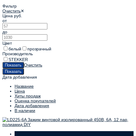
Фильтр
Очистить
✕
Цена
руб.
от
до
Цвет
белый
прозрачный
Производитель
STEKKER
Очистить
Дата добавления
Название
Цена
Хиты продаж
Оценка покупателей
Дата добавления
В наличии