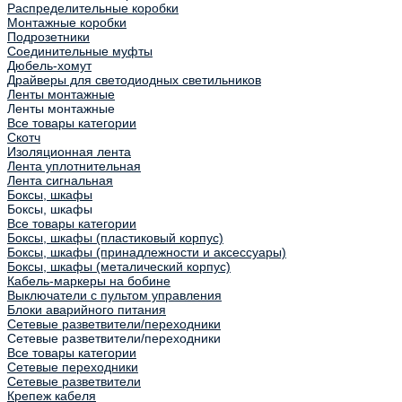
Распределительные коробки
Монтажные коробки
Подрозетники
Соединительные муфты
Дюбель-хомут
Драйверы для светодиодных светильников
Ленты монтажные
Ленты монтажные
Все товары категории
Скотч
Изоляционная лента
Лента уплотнительная
Лента сигнальная
Боксы, шкафы
Боксы, шкафы
Все товары категории
Боксы, шкафы (пластиковый корпус)
Боксы, шкафы (принадлежности и аксессуары)
Боксы, шкафы (металический корпус)
Кабель-маркеры на бобине
Выключатели с пультом управления
Блоки аварийного питания
Сетевые разветвители/переходники
Сетевые разветвители/переходники
Все товары категории
Сетевые переходники
Сетевые разветвители
Крепеж кабеля