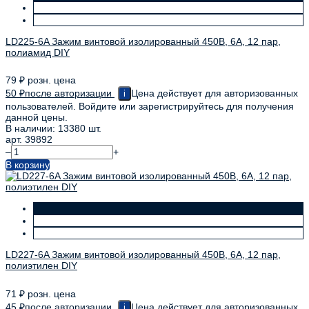
LD225-6A Зажим винтовой изолированный 450В, 6А, 12 пар,
полиамид DIY
79
₽
розн. цена
50
₽
после авторизации
Цена действует для авторизованных
i
пользователей. Войдите или зарегистрируйтесь для получения
данной цены.
В наличии: 13380 шт.
арт. 39892
–
+
В корзину
LD227-6A Зажим винтовой изолированный 450В, 6А, 12 пар,
полиэтилен DIY
71
₽
розн. цена
45
₽
после авторизации
Цена действует для авторизованных
i