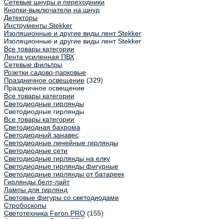
Сетевые шнуры и переходники
Кнопки-выключатели на шнур
Детекторы
Инструменты Stekker
Изоляционные и другие виды лент Stekker
Изоляционные и другие виды лент Stekker
Все товары категории
Лента усиленная ПВХ
Сетевые фильтры
Розетки садово-парковые
Праздничное освещение
(329)
Праздничное освещение
Все товары категории
Светодиодные гирлянды
Светодиодные гирлянды
Все товары категории
Светодиодная бахрома
Светодиодный занавес
Светодиодные линейные гирлянды
Светодиодные сети
Светодиодные гирлянды на елку
Светодиодные гирлянды фигурные
Светодиодные гирлянды от батареек
Гирлянды белт-лайт
Лампы для гирлянд
Световые фигуры со светодиодами
Стробоскопы
Светотехника Feron.PRO
(155)