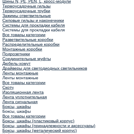
Шины N, PE, PEN, L, кросс-модули
Термоусадочные гильзы
Термоусадочные трубки
Зажимы ответвительные
Силовые гильзы и наконечники
Системы для прокладки кабеля
Системы для прокладки кабеля
Все товары категории
Разветвительные коробки
Распределительные коробки
Монтажные коробки
Подрозетники
Соединительные муфты
Дюбель-хомут
Драйверы для светодиодных светильников
Ленты монтажные
Ленты монтажные
Все товары категории
Скотч
Изоляционная лента
Лента уплотнительная
Лента сигнальная
Боксы, шкафы
Боксы, шкафы
Все товары категории
Боксы, шкафы (пластиковый корпус)
Боксы, шкафы (принадлежности и аксессуары)
Боксы, шкафы (металический корпус)