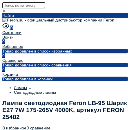
✕
Найти
0
Смотрели
Войти
0
Избранное
Товар добавлен в список избранных
0
Сравнение
Товар добавлен в список сравнения
0
Корзина
Товар добавлен в корзину!
Лампы
→
Светодиодные лампы
Лампа светодиодная Feron LB-95 Шарик
E27 7W 175-265V 4000K, артикул FERON
25482
В избранное
В сравнение