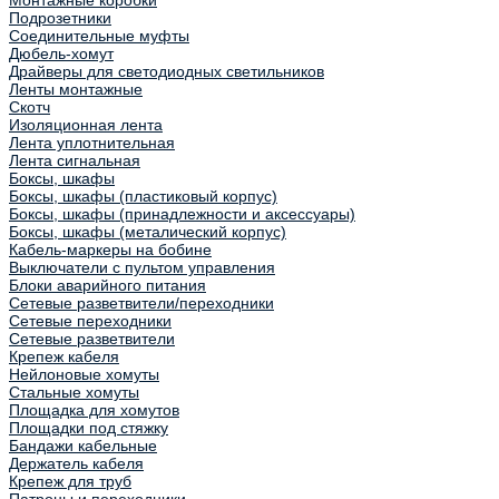
Монтажные коробки
Подрозетники
Соединительные муфты
Дюбель-хомут
Драйверы для светодиодных светильников
Ленты монтажные
Скотч
Изоляционная лента
Лента уплотнительная
Лента сигнальная
Боксы, шкафы
Боксы, шкафы (пластиковый корпус)
Боксы, шкафы (принадлежности и аксессуары)
Боксы, шкафы (металический корпус)
Кабель-маркеры на бобине
Выключатели с пультом управления
Блоки аварийного питания
Сетевые разветвители/переходники
Сетевые переходники
Сетевые разветвители
Крепеж кабеля
Нейлоновые хомуты
Стальные хомуты
Площадка для хомутов
Площадки под стяжку
Бандажи кабельные
Держатель кабеля
Крепеж для труб