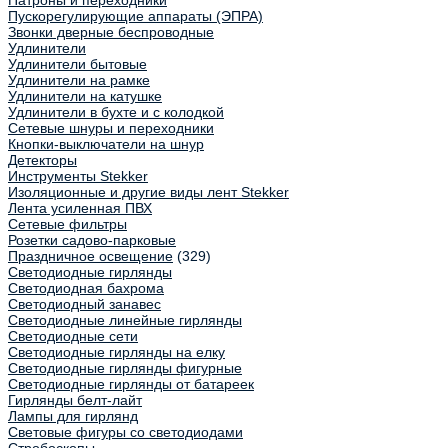
Патроны и переходники
Пускорегулирующие аппараты (ЭПРА)
Звонки дверные беспроводные
Удлинители
Удлинители бытовые
Удлинители на рамке
Удлинители на катушке
Удлинители в бухте и с колодкой
Сетевые шнуры и переходники
Кнопки-выключатели на шнур
Детекторы
Инструменты Stekker
Изоляционные и другие виды лент Stekker
Лента усиленная ПВХ
Сетевые фильтры
Розетки садово-парковые
Праздничное освещение
(329)
Светодиодные гирлянды
Светодиодная бахрома
Светодиодный занавес
Светодиодные линейные гирлянды
Светодиодные сети
Светодиодные гирлянды на елку
Светодиодные гирлянды фигурные
Светодиодные гирлянды от батареек
Гирлянды белт-лайт
Лампы для гирлянд
Световые фигуры со светодиодами