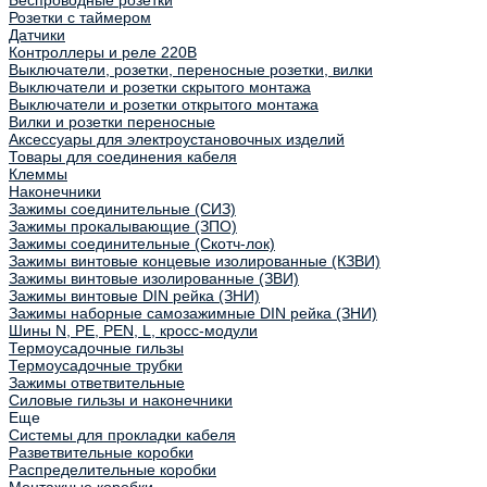
Беспроводные розетки
Розетки с таймером
Датчики
Контроллеры и реле 220В
Выключатели, розетки, переносные розетки, вилки
Выключатели и розетки скрытого монтажа
Выключатели и розетки открытого монтажа
Вилки и розетки переносные
Аксессуары для электроустановочных изделий
Товары для соединения кабеля
Клеммы
Наконечники
Зажимы соединительные (СИЗ)
Зажимы прокалывающие (ЗПО)
Зажимы соединительные (Скотч-лок)
Зажимы винтовые концевые изолированные (КЗВИ)
Зажимы винтовые изолированные (ЗВИ)
Зажимы винтовые DIN рейка (ЗНИ)
Зажимы наборные самозажимные DIN рейка (ЗНИ)
Шины N, PE, PEN, L, кросс-модули
Термоусадочные гильзы
Термоусадочные трубки
Зажимы ответвительные
Силовые гильзы и наконечники
Еще
Системы для прокладки кабеля
Разветвительные коробки
Распределительные коробки