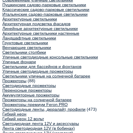
Современные уличные светильники
Пушкинские садово-парковые светильники
Классические садово-парковые светильники
Итальянские садово-парковые светильники
Архитектурные светильники
Архитектурная подсветка фасадов
Линейные архитектурные светильники
Архитектурные светильники настенные
Ландшафтные светильники
Грунтовые светильники
Венчающие светильники
Светильники столбики
Уличные светодиодные консольные светильники
Уличные фонари
Светильники для бассейнов и фонтанов
Уличные светодиодные прожекторы
Светильники уличные на солнечной батарее
Прожекторы
(88)
Светодиодные прожекторы
Переносные прожекторы
Аккумуляторные прожекторы
Прожекторы на солнечной батарее
Прожекторы премиум Feron.PRO
Светодиодные ленты, дюралайт, профили
(473)
Гибкий неон
Гибкий неон 12 вольт
Светодиодная лента 12V и аксессуары
Лента светодиодная 12V (в бобинах)