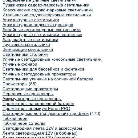
Современные уличные светильники
Пушкинские садово-парковые светильники
Классические садово-парковые светильники
Итальянские садово-парковые светильники
Архитектурные светильники
Архитектурная подсветка фасадов
Линейные архитектурные светильники
Архитектурные светильники настенные
Ландшафтные светильники
Грунтовые светильники
Венчающие светильники
Светильники столбики
Уличные светодиодные консольные светильники
Уличные фонари
Светильники для бассейнов и фонтанов
Уличные светодиодные прожекторы
Светильники уличные на солнечной батарее
Прожекторы
(88)
Светодиодные прожекторы
Переносные прожекторы
Аккумуляторные прожекторы
Прожекторы на солнечной батарее
Прожекторы премиум Feron.PRO
Светодиодные ленты, дюралайт, профили
(473)
Гибкий неон
Гибкий неон 12 вольт
Светодиодная лента 12V и аксессуары
Лента светодиодная 12V (в бобинах)