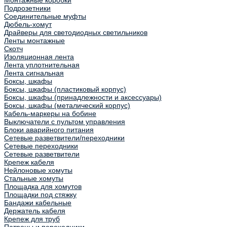
Монтажные коробки
Подрозетники
Соединительные муфты
Дюбель-хомут
Драйверы для светодиодных светильников
Ленты монтажные
Скотч
Изоляционная лента
Лента уплотнительная
Лента сигнальная
Боксы, шкафы
Боксы, шкафы (пластиковый корпус)
Боксы, шкафы (принадлежности и аксессуары)
Боксы, шкафы (металический корпус)
Кабель-маркеры на бобине
Выключатели с пультом управления
Блоки аварийного питания
Сетевые разветвители/переходники
Сетевые переходники
Сетевые разветвители
Крепеж кабеля
Нейлоновые хомуты
Стальные хомуты
Площадка для хомутов
Площадки под стяжку
Бандажи кабельные
Держатель кабеля
Крепеж для труб