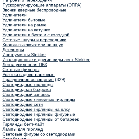
Патроны и переходники
Пускорегулирующие аппараты (ЭПРА)
Звонки дверные беспроводные
Удлинители
Удлинители бытовые
Удлинители на рамке
Удлинители на катушке
Удлинители в бухте и с колодкой
Сетевые шнуры и переходники
Кнопки-выключатели на шнур
Детекторы
Инструменты Stekker
Изоляционные и другие виды лент Stekker
Лента усиленная ПВХ
Сетевые фильтры
Розетки садово-парковые
Праздничное освещение
(329)
Светодиодные гирлянды
Светодиодная бахрома
Светодиодный занавес
Светодиодные линейные гирлянды
Светодиодные сети
Светодиодные гирлянды на елку
Светодиодные гирлянды фигурные
Светодиодные гирлянды от батареек
Гирлянды белт-лайт
Лампы для гирлянд
Световые фигуры со светодиодами