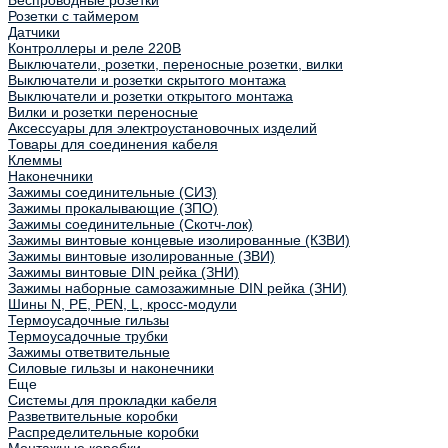
Беспроводные розетки
Розетки с таймером
Датчики
Контроллеры и реле 220В
Выключатели, розетки, переносные розетки, вилки
Выключатели и розетки скрытого монтажа
Выключатели и розетки открытого монтажа
Вилки и розетки переносные
Аксессуары для электроустановочных изделий
Товары для соединения кабеля
Клеммы
Наконечники
Зажимы соединительные (СИЗ)
Зажимы прокалывающие (ЗПО)
Зажимы соединительные (Скотч-лок)
Зажимы винтовые концевые изолированные (КЗВИ)
Зажимы винтовые изолированные (ЗВИ)
Зажимы винтовые DIN рейка (ЗНИ)
Зажимы наборные самозажимные DIN рейка (ЗНИ)
Шины N, PE, PEN, L, кросс-модули
Термоусадочные гильзы
Термоусадочные трубки
Зажимы ответвительные
Силовые гильзы и наконечники
Еще
Системы для прокладки кабеля
Разветвительные коробки
Распределительные коробки