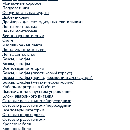
Монтажные коробки
Подрозетники
Соединительные муфты
Дюбель-хомут
Драйверы для светодиодных светильников
Ленты монтажные
Ленты монтажные
Все товары категории
Скотч
Изоляционная лента
Лента уплотнительная
Лента сигнальная
Боксы, шкафы
Боксы, шкафы
Все товары категории
Боксы, шкафы (пластиковый корпус)
Боксы, шкафы (принадлежности и аксессуары)
Боксы, шкафы (металический корпус)
Кабель-маркеры на бобине
Выключатели с пультом управления
Блоки аварийного питания
Сетевые разветвители/переходники
Сетевые разветвители/переходники
Все товары категории
Сетевые переходники
Сетевые разветвители
Крепеж кабеля
Крепеж кабеля