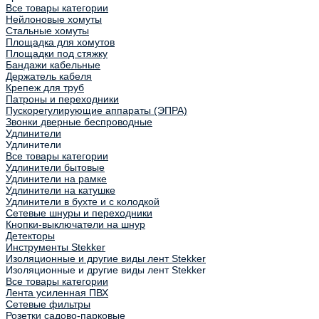
Все товары категории
Нейлоновые хомуты
Стальные хомуты
Площадка для хомутов
Площадки под стяжку
Бандажи кабельные
Держатель кабеля
Крепеж для труб
Патроны и переходники
Пускорегулирующие аппараты (ЭПРА)
Звонки дверные беспроводные
Удлинители
Удлинители
Все товары категории
Удлинители бытовые
Удлинители на рамке
Удлинители на катушке
Удлинители в бухте и с колодкой
Сетевые шнуры и переходники
Кнопки-выключатели на шнур
Детекторы
Инструменты Stekker
Изоляционные и другие виды лент Stekker
Изоляционные и другие виды лент Stekker
Все товары категории
Лента усиленная ПВХ
Сетевые фильтры
Розетки садово-парковые