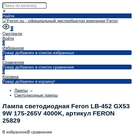
✕
Найти
0
Смотрели
Войти
0
Избранное
Товар добавлен в список избранных
0
Сравнение
Товар добавлен в список сравнения
0
Корзина
Товар добавлен в корзину!
Лампы
→
Светодиодные лампы
Лампа светодиодная Feron LB-452 GX53
9W 175-265V 4000K, артикул FERON
25829
В избранное
В сравнение