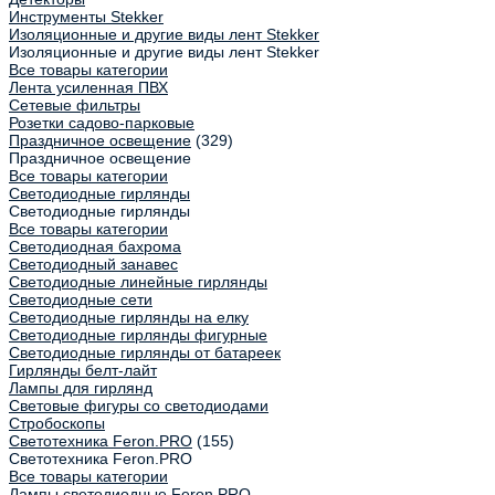
Инструменты Stekker
Изоляционные и другие виды лент Stekker
Изоляционные и другие виды лент Stekker
Все товары категории
Лента усиленная ПВХ
Сетевые фильтры
Розетки садово-парковые
Праздничное освещение
(329)
Праздничное освещение
Все товары категории
Светодиодные гирлянды
Светодиодные гирлянды
Все товары категории
Светодиодная бахрома
Светодиодный занавес
Светодиодные линейные гирлянды
Светодиодные сети
Светодиодные гирлянды на елку
Светодиодные гирлянды фигурные
Светодиодные гирлянды от батареек
Гирлянды белт-лайт
Лампы для гирлянд
Световые фигуры со светодиодами
Стробоскопы
Светотехника Feron.PRO
(155)
Светотехника Feron.PRO
Все товары категории
Лампы светодиодные Feron.PRO