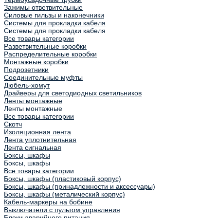
Зажимы ответвительные
Силовые гильзы и наконечники
Системы для прокладки кабеля
Системы для прокладки кабеля
Все товары категории
Разветвительные коробки
Распределительные коробки
Монтажные коробки
Подрозетники
Соединительные муфты
Дюбель-хомут
Драйверы для светодиодных светильников
Ленты монтажные
Ленты монтажные
Все товары категории
Скотч
Изоляционная лента
Лента уплотнительная
Лента сигнальная
Боксы, шкафы
Боксы, шкафы
Все товары категории
Боксы, шкафы (пластиковый корпус)
Боксы, шкафы (принадлежности и аксессуары)
Боксы, шкафы (металический корпус)
Кабель-маркеры на бобине
Выключатели с пультом управления
Блоки аварийного питания