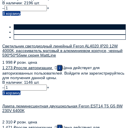
В наличии: 2196 шт.
–
+
В корзину
Светильник светодиодный линейный Feron AL4020 IP20 12W
4000К, рассеиватель матовый в алюминиевом корпусе, черный
590*50*55мм серия MattLine
1 998
₽
розн. цена
1 273
₽
после авторизации
Цена действует для
i
авторизованных пользователей. Войдите или зарегистрируйтесь
для получения данной цены.
В наличии: 1146 шт.
–
+
В корзину
Лампа люминесцентная двухцокольная Feron EST14 T5 G5 8W
230V 6400K
2 310
₽
розн. цена
1 471
₽
после авторизации
Цена действует для
i