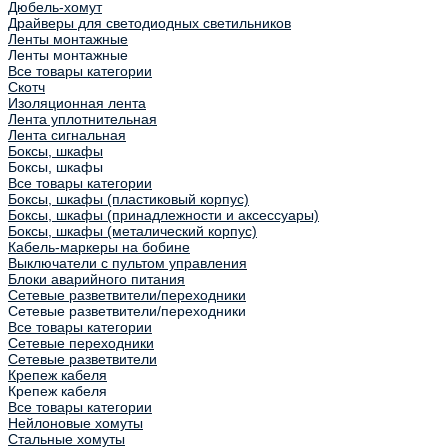
Дюбель-хомут
Драйверы для светодиодных светильников
Ленты монтажные
Ленты монтажные
Все товары категории
Скотч
Изоляционная лента
Лента уплотнительная
Лента сигнальная
Боксы, шкафы
Боксы, шкафы
Все товары категории
Боксы, шкафы (пластиковый корпус)
Боксы, шкафы (принадлежности и аксессуары)
Боксы, шкафы (металический корпус)
Кабель-маркеры на бобине
Выключатели с пультом управления
Блоки аварийного питания
Сетевые разветвители/переходники
Сетевые разветвители/переходники
Все товары категории
Сетевые переходники
Сетевые разветвители
Крепеж кабеля
Крепеж кабеля
Все товары категории
Нейлоновые хомуты
Стальные хомуты