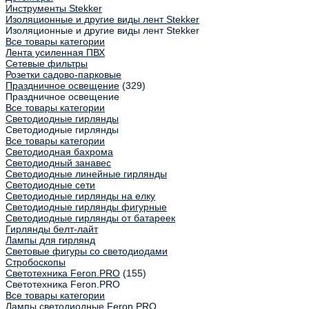
Инструменты Stekker
Изоляционные и другие виды лент Stekker
Изоляционные и другие виды лент Stekker
Все товары категории
Лента усиленная ПВХ
Сетевые фильтры
Розетки садово-парковые
Праздничное освещение
(329)
Праздничное освещение
Все товары категории
Светодиодные гирлянды
Светодиодные гирлянды
Все товары категории
Светодиодная бахрома
Светодиодный занавес
Светодиодные линейные гирлянды
Светодиодные сети
Светодиодные гирлянды на елку
Светодиодные гирлянды фигурные
Светодиодные гирлянды от батареек
Гирлянды белт-лайт
Лампы для гирлянд
Световые фигуры со светодиодами
Стробоскопы
Светотехника Feron.PRO
(155)
Светотехника Feron.PRO
Все товары категории
Лампы светодиодные Feron.PRO