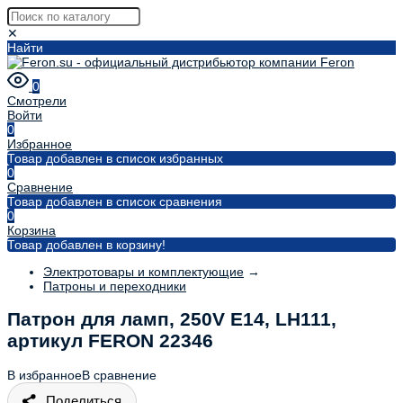
✕
Найти
0
Смотрели
Войти
0
Избранное
Товар добавлен в список избранных
0
Сравнение
Товар добавлен в список сравнения
0
Корзина
Товар добавлен в корзину!
Электротовары и комплектующие
→
Патроны и переходники
Патрон для ламп, 250V E14, LH111,
артикул FERON 22346
В избранное
В сравнение
Поделиться