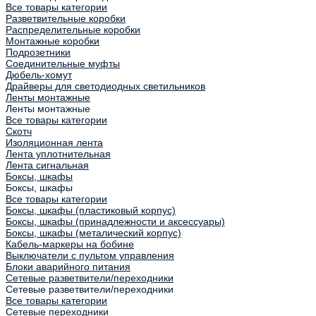
Все товары категории
Разветвительные коробки
Распределительные коробки
Монтажные коробки
Подрозетники
Соединительные муфты
Дюбель-хомут
Драйверы для светодиодных светильников
Ленты монтажные
Ленты монтажные
Все товары категории
Скотч
Изоляционная лента
Лента уплотнительная
Лента сигнальная
Боксы, шкафы
Боксы, шкафы
Все товары категории
Боксы, шкафы (пластиковый корпус)
Боксы, шкафы (принадлежности и аксессуары)
Боксы, шкафы (металический корпус)
Кабель-маркеры на бобине
Выключатели с пультом управления
Блоки аварийного питания
Сетевые разветвители/переходники
Сетевые разветвители/переходники
Все товары категории
Сетевые переходники