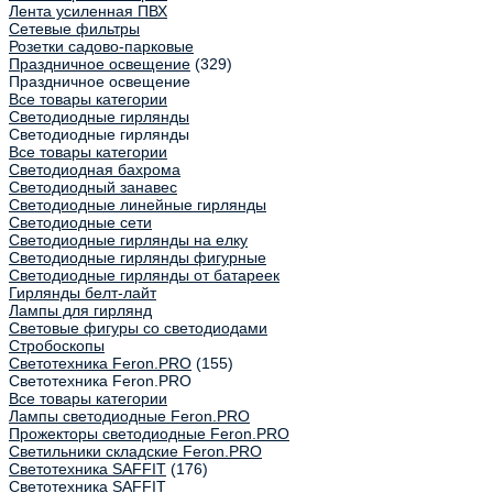
Лента усиленная ПВХ
Сетевые фильтры
Розетки садово-парковые
Праздничное освещение
(329)
Праздничное освещение
Все товары категории
Светодиодные гирлянды
Светодиодные гирлянды
Все товары категории
Светодиодная бахрома
Светодиодный занавес
Светодиодные линейные гирлянды
Светодиодные сети
Светодиодные гирлянды на елку
Светодиодные гирлянды фигурные
Светодиодные гирлянды от батареек
Гирлянды белт-лайт
Лампы для гирлянд
Световые фигуры со светодиодами
Стробоскопы
Светотехника Feron.PRO
(155)
Светотехника Feron.PRO
Все товары категории
Лампы светодиодные Feron.PRO
Прожекторы светодиодные Feron.PRO
Светильники складские Feron.PRO
Светотехника SAFFIT
(176)
Светотехника SAFFIT