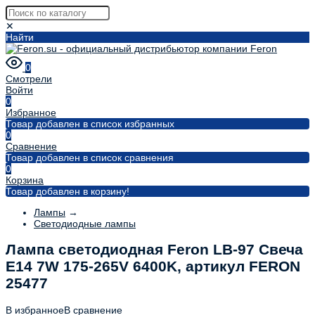
✕
Найти
0
Смотрели
Войти
0
Избранное
Товар добавлен в список избранных
0
Сравнение
Товар добавлен в список сравнения
0
Корзина
Товар добавлен в корзину!
Лампы
→
Светодиодные лампы
Лампа светодиодная Feron LB-97 Свеча
E14 7W 175-265V 6400K, артикул FERON
25477
В избранное
В сравнение