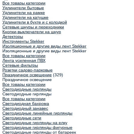
Все товары категории
Удлинители бытовые
Удлинители на рамке
Удлинители на катушке
Удлинители в бухте и с колодкой
Сетевые шнуры и переходники
Кнопки-выключатели на шнур
Детекторы
Инструменты Stekker
Изоляционные и другие виды лент Stekker
Изоляционные и другие виды лент Stekker
Все товары категории
Лента усиленная ПВХ
Сетевые фильтры
Розетки садово-парковые
Праздничное освещение
(329)
Праздничное освещение
Все товары категории
Светодиодные гирлянды
Светодиодные гирлянды
Все товары категории
Светодиодная бахрома
Светодиодный занавес
Светодиодные линейные гирлянды
Светодиодные сети
Светодиодные гирлянды на елку
Светодиодные гирлянды фигурные
Светодиодные гирлянды от батареек