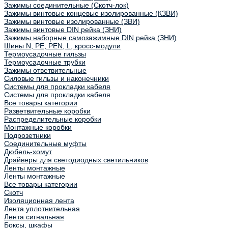
Зажимы соединительные (Скотч-лок)
Зажимы винтовые концевые изолированные (КЗВИ)
Зажимы винтовые изолированные (ЗВИ)
Зажимы винтовые DIN рейка (ЗНИ)
Зажимы наборные самозажимные DIN рейка (ЗНИ)
Шины N, PE, PEN, L, кросс-модули
Термоусадочные гильзы
Термоусадочные трубки
Зажимы ответвительные
Силовые гильзы и наконечники
Системы для прокладки кабеля
Системы для прокладки кабеля
Все товары категории
Разветвительные коробки
Распределительные коробки
Монтажные коробки
Подрозетники
Соединительные муфты
Дюбель-хомут
Драйверы для светодиодных светильников
Ленты монтажные
Ленты монтажные
Все товары категории
Скотч
Изоляционная лента
Лента уплотнительная
Лента сигнальная
Боксы, шкафы