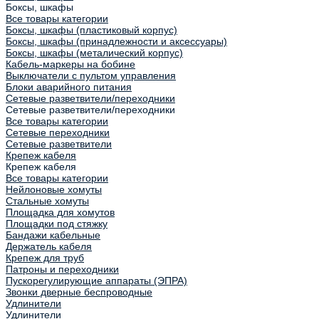
Боксы, шкафы
Все товары категории
Боксы, шкафы (пластиковый корпус)
Боксы, шкафы (принадлежности и аксессуары)
Боксы, шкафы (металический корпус)
Кабель-маркеры на бобине
Выключатели с пультом управления
Блоки аварийного питания
Сетевые разветвители/переходники
Сетевые разветвители/переходники
Все товары категории
Сетевые переходники
Сетевые разветвители
Крепеж кабеля
Крепеж кабеля
Все товары категории
Нейлоновые хомуты
Стальные хомуты
Площадка для хомутов
Площадки под стяжку
Бандажи кабельные
Держатель кабеля
Крепеж для труб
Патроны и переходники
Пускорегулирующие аппараты (ЭПРА)
Звонки дверные беспроводные
Удлинители
Удлинители