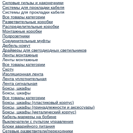
Силовые гильзы и наконечники
Системы для прокладки кабеля
Системы для прокладки кабеля
Все товары категории
Разветвительные коробки
Распределительные коробки
Монтажные коробки
Подрозетники
Соединительные муфты
Дюбель-хомут
Драйверы для светодиодных светильников
Ленты монтажные
Ленты монтажные
Все товары категории
Скотч
Изоляционная лента
Лента уплотнительная
Лента сигнальная
Боксы, шкафы
Боксы, шкафы
Все товары категории
Боксы, шкафы (пластиковый корпус)
Боксы, шкафы (принадлежности и аксессуары)
Боксы, шкафы (металический корпус)
Кабель-маркеры на бобине
Выключатели с пультом управления
Блоки аварийного питания
Сетевые разветвители/переходники