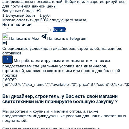
авторизованных пользователей. Войдите или зарегистрируйтесь
для получения данной цены.
Бонусные баллы:
+1
1 Бонусный балл = 1 руб.
Можно оплатить до 50% следующего заказа
Нет в наличии
–
+
Купить
Написать в Max
Написать в Telegram
Специальные условия
для дизайнеров, строителей, магазинов,
оптовиков
Мы работаем и крупным и мелким оптом, а так же
предоставляем специальные условия для дизайнеров,
строителей, магазинов светотехники или просто для большой
покупки
{"6076":
{"id":"6076","sku_name":"","available":"0","price":87,"count":0,"sku":"
Вы дизайнер, строитель, у Вас есть свой магазин
светотехники или планируете большую закупку ?
Мы работаем и крупным и мелким оптом, а так же
предоставляем индивидуальные условия для наших постоянных
покупателей.
Отправьте запрос и получите лучшее предложение