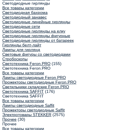
Светодиодные гирлянды
Все товары категории
Светодиодная бахрома
Светодиодный занавес
Светодиодные линейные гирлянды
Светодиодные сети
Светодиодные гирлянды на елку
Светодиодные гирлянды фигурные
Светодиодные гирлянды от батареек
Гирлянды белт-лайт
Лампы для гирлянд
Световые фигуры со светодиодами
Стробоскопы
Светотехника Feron.PRO
(155)
Светотехника Feron.PRO
Все товары категории
Лампы светодиодные Feron.PRO
Прожекторы светодиодные Feron.PRO
Светильники складские Feron.PRO
Светотехника SAFFIT
(176)
Светотехника SAFFIT
Все товары категории
Лампы светодиодные Saffit
Прожекторы светодиодные Saffit
Электротовары STEKKER
(2575)
Прочее
(30)
Прочее
Все товары категории