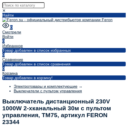
✕
Найти
0
Смотрели
Войти
0
Избранное
Товар добавлен в список избранных
0
Сравнение
Товар добавлен в список сравнения
0
Корзина
Товар добавлен в корзину!
Электротовары и комплектующие
→
Выключатели с пультом управления
Выключатель дистанционный 230V
1000W 2-хканальный 30м с пультом
управления, TM75, артикул FERON
23344