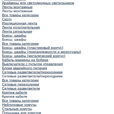
Драйверы для светодиодных светильников
Ленты монтажные
Ленты монтажные
Все товары категории
Скотч
Изоляционная лента
Лента уплотнительная
Лента сигнальная
Боксы, шкафы
Боксы, шкафы
Все товары категории
Боксы, шкафы (пластиковый корпус)
Боксы, шкафы (принадлежности и аксессуары)
Боксы, шкафы (металический корпус)
Кабель-маркеры на бобине
Выключатели с пультом управления
Блоки аварийного питания
Сетевые разветвители/переходники
Сетевые разветвители/переходники
Все товары категории
Сетевые переходники
Сетевые разветвители
Крепеж кабеля
Крепеж кабеля
Все товары категории
Нейлоновые хомуты
Стальные хомуты
Площадка для хомутов