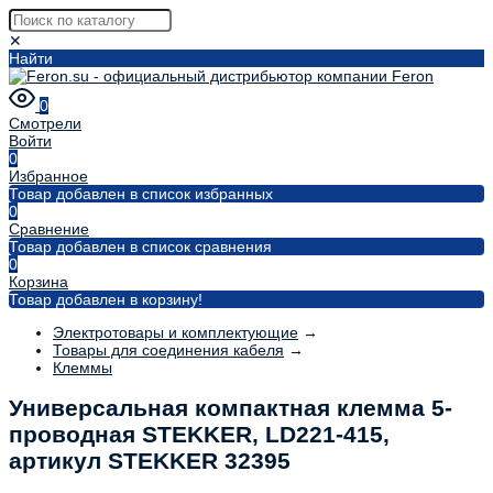
✕
Найти
0
Смотрели
Войти
0
Избранное
Товар добавлен в список избранных
0
Сравнение
Товар добавлен в список сравнения
0
Корзина
Товар добавлен в корзину!
Электротовары и комплектующие
→
Товары для соединения кабеля
→
Клеммы
Универсальная компактная клемма 5-
проводная STEKKER, LD221-415,
артикул STEKKER 32395