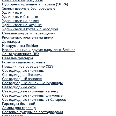
Патроны и переходники
Пускорегулирующие аппараты (ЭПРА)
Звонки дверные беспроводные
Удлинители
Удлинители бытовые
Удлинители на рамке
Удлинители на катушке
Удлинители в бухте и с колодкой
Сетевые шнуры и переходники
Кнопки-выключатели на шнур
Детекторы
Инструменты Stekker
Изоляционные и другие виды лент Stekker
Лента усиленная ПВХ
Сетевые фильтры
Розетки садово-парковые
Праздничное освещение
(329)
Светодиодные гирлянды
Светодиодная бахрома
Светодиодный занавес
Светодиодные линейные гирлянды
Светодиодные сети
Светодиодные гирлянды на елку
Светодиодные гирлянды фигурные
Светодиодные гирлянды от батареек
Гирлянды белт-лайт
Лампы для гирлянд
Световые фигуры со светодиодами