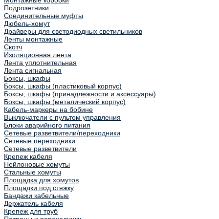
Монтажные коробки
Подрозетники
Соединительные муфты
Дюбель-хомут
Драйверы для светодиодных светильников
Ленты монтажные
Скотч
Изоляционная лента
Лента уплотнительная
Лента сигнальная
Боксы, шкафы
Боксы, шкафы (пластиковый корпус)
Боксы, шкафы (принадлежности и аксессуары)
Боксы, шкафы (металический корпус)
Кабель-маркеры на бобине
Выключатели с пультом управления
Блоки аварийного питания
Сетевые разветвители/переходники
Сетевые переходники
Сетевые разветвители
Крепеж кабеля
Нейлоновые хомуты
Стальные хомуты
Площадка для хомутов
Площадки под стяжку
Бандажи кабельные
Держатель кабеля
Крепеж для труб