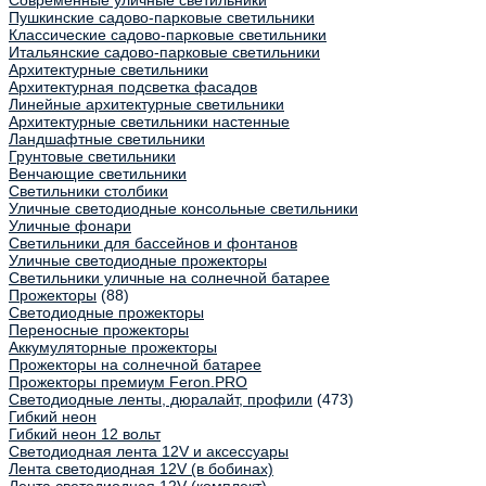
Современные уличные светильники
Пушкинские садово-парковые светильники
Классические садово-парковые светильники
Итальянские садово-парковые светильники
Архитектурные светильники
Архитектурная подсветка фасадов
Линейные архитектурные светильники
Архитектурные светильники настенные
Ландшафтные светильники
Грунтовые светильники
Венчающие светильники
Светильники столбики
Уличные светодиодные консольные светильники
Уличные фонари
Светильники для бассейнов и фонтанов
Уличные светодиодные прожекторы
Светильники уличные на солнечной батарее
Прожекторы
(88)
Светодиодные прожекторы
Переносные прожекторы
Аккумуляторные прожекторы
Прожекторы на солнечной батарее
Прожекторы премиум Feron.PRO
Светодиодные ленты, дюралайт, профили
(473)
Гибкий неон
Гибкий неон 12 вольт
Светодиодная лента 12V и аксессуары
Лента светодиодная 12V (в бобинах)