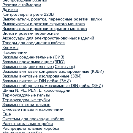
Беспроводные розетки
Розетки с таймером
Датчики
Контроллеры и реле 220В
Выключатели, розетки, переносные розетки, вилки
Выключатели и розетки скрытого монтажа
Выключатели и розетки открытого монтажа
Вилки и розетки переносные
Аксессуары для электроустановочных изделий
Товары для соединения кабеля
Клеммы
Наконечники
Зажимы соединительные (СИЗ)
Зажимы прокалывающие (ЗПО)
Зажимы соединительные (Скотч-лок)
Зажимы винтовые концевые изолированные (КЗВИ)
Зажимы винтовые изолированные (ЗВИ)
Зажимы винтовые DIN рейка (ЗНИ)
Зажимы наборные самозажимные DIN рейка (ЗНИ)
Шины N, PE, PEN, L, кросс-модули
Термоусадочные гильзы
Термоусадочные трубки
Зажимы ответвительные
Силовые гильзы и наконечники
Еще
Системы для прокладки кабеля
Разветвительные коробки
Распределительные коробки