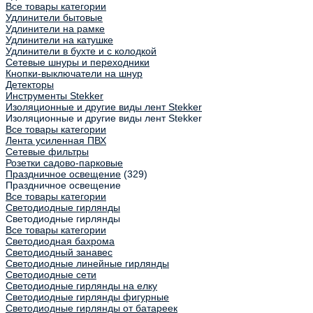
Все товары категории
Удлинители бытовые
Удлинители на рамке
Удлинители на катушке
Удлинители в бухте и с колодкой
Сетевые шнуры и переходники
Кнопки-выключатели на шнур
Детекторы
Инструменты Stekker
Изоляционные и другие виды лент Stekker
Изоляционные и другие виды лент Stekker
Все товары категории
Лента усиленная ПВХ
Сетевые фильтры
Розетки садово-парковые
Праздничное освещение
(329)
Праздничное освещение
Все товары категории
Светодиодные гирлянды
Светодиодные гирлянды
Все товары категории
Светодиодная бахрома
Светодиодный занавес
Светодиодные линейные гирлянды
Светодиодные сети
Светодиодные гирлянды на елку
Светодиодные гирлянды фигурные
Светодиодные гирлянды от батареек