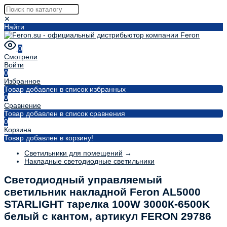
✕
Найти
0
Смотрели
Войти
0
Избранное
Товар добавлен в список избранных
0
Сравнение
Товар добавлен в список сравнения
0
Корзина
Товар добавлен в корзину!
Светильники для помещений
→
Накладные светодиодные светильники
Светодиодный управляемый
светильник накладной Feron AL5000
STARLIGHT тарелка 100W 3000К-6500K
белый с кантом, артикул FERON 29786