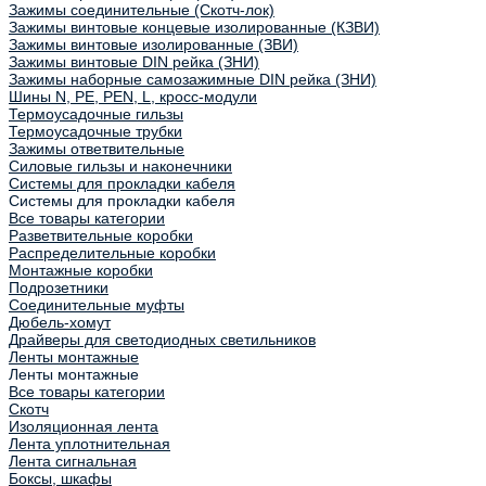
Зажимы соединительные (Скотч-лок)
Зажимы винтовые концевые изолированные (КЗВИ)
Зажимы винтовые изолированные (ЗВИ)
Зажимы винтовые DIN рейка (ЗНИ)
Зажимы наборные самозажимные DIN рейка (ЗНИ)
Шины N, PE, PEN, L, кросс-модули
Термоусадочные гильзы
Термоусадочные трубки
Зажимы ответвительные
Силовые гильзы и наконечники
Системы для прокладки кабеля
Системы для прокладки кабеля
Все товары категории
Разветвительные коробки
Распределительные коробки
Монтажные коробки
Подрозетники
Соединительные муфты
Дюбель-хомут
Драйверы для светодиодных светильников
Ленты монтажные
Ленты монтажные
Все товары категории
Скотч
Изоляционная лента
Лента уплотнительная
Лента сигнальная
Боксы, шкафы