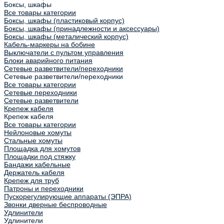
Боксы, шкафы
Все товары категории
Боксы, шкафы (пластиковый корпус)
Боксы, шкафы (принадлежности и аксессуары)
Боксы, шкафы (металический корпус)
Кабель-маркеры на бобине
Выключатели с пультом управления
Блоки аварийного питания
Сетевые разветвители/переходники
Сетевые разветвители/переходники
Все товары категории
Сетевые переходники
Сетевые разветвители
Крепеж кабеля
Крепеж кабеля
Все товары категории
Нейлоновые хомуты
Стальные хомуты
Площадка для хомутов
Площадки под стяжку
Бандажи кабельные
Держатель кабеля
Крепеж для труб
Патроны и переходники
Пускорегулирующие аппараты (ЭПРА)
Звонки дверные беспроводные
Удлинители
Удлинители