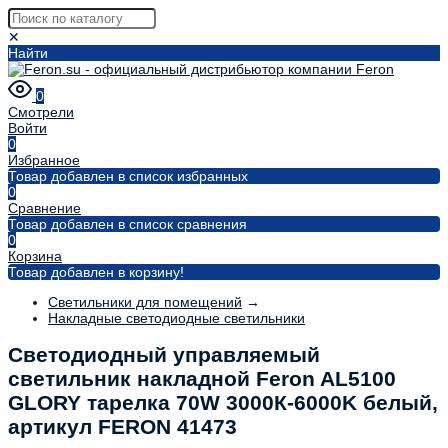
✕
Найти
0
Смотрели
Войти
0
Избранное
Товар добавлен в список избранных
0
Сравнение
Товар добавлен в список сравнения
0
Корзина
Товар добавлен в корзину!
Светильники для помещений
→
Накладные светодиодные светильники
Светодиодный управляемый
светильник накладной Feron AL5100
GLORY тарелка 70W 3000К-6000K белый,
артикул FERON 41473