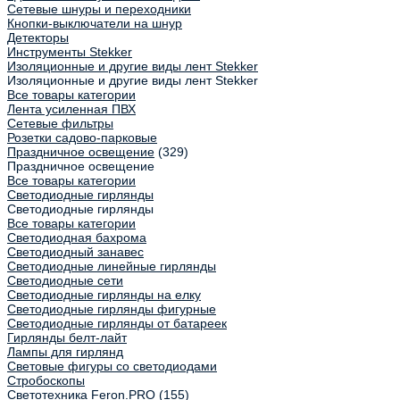
Сетевые шнуры и переходники
Кнопки-выключатели на шнур
Детекторы
Инструменты Stekker
Изоляционные и другие виды лент Stekker
Изоляционные и другие виды лент Stekker
Все товары категории
Лента усиленная ПВХ
Сетевые фильтры
Розетки садово-парковые
Праздничное освещение
(329)
Праздничное освещение
Все товары категории
Светодиодные гирлянды
Светодиодные гирлянды
Все товары категории
Светодиодная бахрома
Светодиодный занавес
Светодиодные линейные гирлянды
Светодиодные сети
Светодиодные гирлянды на елку
Светодиодные гирлянды фигурные
Светодиодные гирлянды от батареек
Гирлянды белт-лайт
Лампы для гирлянд
Световые фигуры со светодиодами
Стробоскопы
Светотехника Feron.PRO
(155)