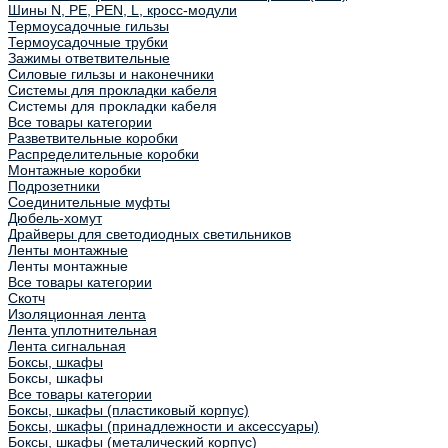
Шины N, PE, PEN, L, кросс-модули
Термоусадочные гильзы
Термоусадочные трубки
Зажимы ответвительные
Силовые гильзы и наконечники
Системы для прокладки кабеля
Системы для прокладки кабеля
Все товары категории
Разветвительные коробки
Распределительные коробки
Монтажные коробки
Подрозетники
Соединительные муфты
Дюбель-хомут
Драйверы для светодиодных светильников
Ленты монтажные
Ленты монтажные
Все товары категории
Скотч
Изоляционная лента
Лента уплотнительная
Лента сигнальная
Боксы, шкафы
Боксы, шкафы
Все товары категории
Боксы, шкафы (пластиковый корпус)
Боксы, шкафы (принадлежности и аксессуары)
Боксы, шкафы (металический корпус)