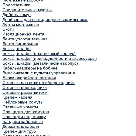
Монтажные коробки
Подрозетники
Соединительные муфты
Дюбель-хомут
Драйверы для светодиодных светильников
Ленты монтажные
Скотч
Изоляционная лента
Лента уплотнительная
Лента сигнальная
Боксы, шкафы
Боксы, шкафы (пластиковый корпус)
Боксы, шкафы (принадлежности и аксессуары)
Боксы, шкафы (металический корпус)
Кабель-маркеры на бобине
Выключатели с пультом управления
Блоки аварийного питания
Сетевые разветвители/переходники
Сетевые переходники
Сетевые разветвители
Крепеж кабеля
Нейлоновые хомуты
Стальные хомуты
Площадка для хомутов
Площадки под стяжку
Бандажи кабельные
Держатель кабеля
Крепеж для труб