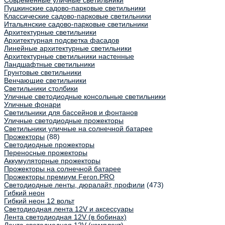
Современные уличные светильники
Пушкинские садово-парковые светильники
Классические садово-парковые светильники
Итальянские садово-парковые светильники
Архитектурные светильники
Архитектурная подсветка фасадов
Линейные архитектурные светильники
Архитектурные светильники настенные
Ландшафтные светильники
Грунтовые светильники
Венчающие светильники
Светильники столбики
Уличные светодиодные консольные светильники
Уличные фонари
Светильники для бассейнов и фонтанов
Уличные светодиодные прожекторы
Светильники уличные на солнечной батарее
Прожекторы
(88)
Светодиодные прожекторы
Переносные прожекторы
Аккумуляторные прожекторы
Прожекторы на солнечной батарее
Прожекторы премиум Feron.PRO
Светодиодные ленты, дюралайт, профили
(473)
Гибкий неон
Гибкий неон 12 вольт
Светодиодная лента 12V и аксессуары
Лента светодиодная 12V (в бобинах)