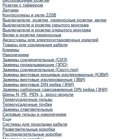
Беспроводные розетки
Розетки с таймером
Датчики
Контроллеры и реле 220В
Выключатели, розетки, переносные розетки, вилки
Выключатели и розетки скрытого монтажа
Выключатели и розетки открытого монтажа
Вилки и розетки переносные
Аксессуары для электроустановочных изделий
Товары для соединения кабеля
Клеммы
Наконечники
Зажимы соединительные (СИЗ)
Зажимы прокалывающие (ЗПО)
Зажимы соединительные (Скотч-лок)
Зажимы винтовые концевые изолированные (КЗВИ)
Зажимы винтовые изолированные (ЗВИ)
Зажимы винтовые DIN рейка (ЗНИ)
Зажимы наборные самозажимные DIN рейка (ЗНИ)
Шины N, PE, PEN, L, кросс-модули
Термоусадочные гильзы
Термоусадочные трубки
Зажимы ответвительные
Силовые гильзы и наконечники
Еще
Системы для прокладки кабеля
Разветвительные коробки
Распределительные коробки