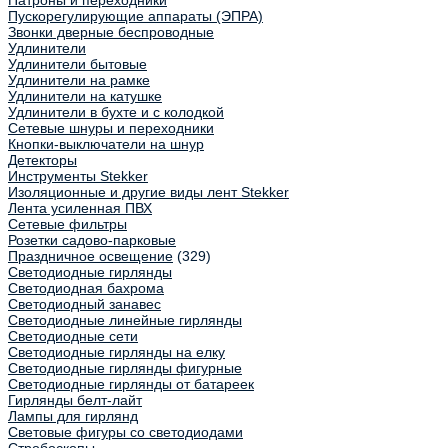
Патроны и переходники
Пускорегулирующие аппараты (ЭПРА)
Звонки дверные беспроводные
Удлинители
Удлинители бытовые
Удлинители на рамке
Удлинители на катушке
Удлинители в бухте и с колодкой
Сетевые шнуры и переходники
Кнопки-выключатели на шнур
Детекторы
Инструменты Stekker
Изоляционные и другие виды лент Stekker
Лента усиленная ПВХ
Сетевые фильтры
Розетки садово-парковые
Праздничное освещение
(329)
Светодиодные гирлянды
Светодиодная бахрома
Светодиодный занавес
Светодиодные линейные гирлянды
Светодиодные сети
Светодиодные гирлянды на елку
Светодиодные гирлянды фигурные
Светодиодные гирлянды от батареек
Гирлянды белт-лайт
Лампы для гирлянд
Световые фигуры со светодиодами