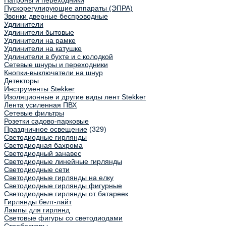
Патроны и переходники
Пускорегулирующие аппараты (ЭПРА)
Звонки дверные беспроводные
Удлинители
Удлинители бытовые
Удлинители на рамке
Удлинители на катушке
Удлинители в бухте и с колодкой
Сетевые шнуры и переходники
Кнопки-выключатели на шнур
Детекторы
Инструменты Stekker
Изоляционные и другие виды лент Stekker
Лента усиленная ПВХ
Сетевые фильтры
Розетки садово-парковые
Праздничное освещение
(329)
Светодиодные гирлянды
Светодиодная бахрома
Светодиодный занавес
Светодиодные линейные гирлянды
Светодиодные сети
Светодиодные гирлянды на елку
Светодиодные гирлянды фигурные
Светодиодные гирлянды от батареек
Гирлянды белт-лайт
Лампы для гирлянд
Световые фигуры со светодиодами