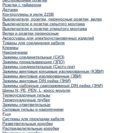
Беспроводные розетки
Розетки с таймером
Датчики
Контроллеры и реле 220В
Выключатели, розетки, переносные розетки, вилки
Выключатели и розетки скрытого монтажа
Выключатели и розетки открытого монтажа
Вилки и розетки переносные
Аксессуары для электроустановочных изделий
Товары для соединения кабеля
Клеммы
Наконечники
Зажимы соединительные (СИЗ)
Зажимы прокалывающие (ЗПО)
Зажимы соединительные (Скотч-лок)
Зажимы винтовые концевые изолированные (КЗВИ)
Зажимы винтовые изолированные (ЗВИ)
Зажимы винтовые DIN рейка (ЗНИ)
Зажимы наборные самозажимные DIN рейка (ЗНИ)
Шины N, PE, PEN, L, кросс-модули
Термоусадочные гильзы
Термоусадочные трубки
Зажимы ответвительные
Силовые гильзы и наконечники
Еще
Системы для прокладки кабеля
Разветвительные коробки
Распределительные коробки