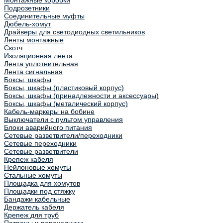
Монтажные коробки
Подрозетники
Соединительные муфты
Дюбель-хомут
Драйверы для светодиодных светильников
Ленты монтажные
Скотч
Изоляционная лента
Лента уплотнительная
Лента сигнальная
Боксы, шкафы
Боксы, шкафы (пластиковый корпус)
Боксы, шкафы (принадлежности и аксессуары)
Боксы, шкафы (металический корпус)
Кабель-маркеры на бобине
Выключатели с пультом управления
Блоки аварийного питания
Сетевые разветвители/переходники
Сетевые переходники
Сетевые разветвители
Крепеж кабеля
Нейлоновые хомуты
Стальные хомуты
Площадка для хомутов
Площадки под стяжку
Бандажи кабельные
Держатель кабеля
Крепеж для труб