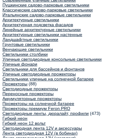
Современные уличные светильники
Пушкинские садово-парковые светильники
Классические садово-парковые светильники
Итальянские садово-парковые светильники
Архитектурные светильники
Архитектурная подсветка фасадов
Линейные архитектурные светильники
Архитектурные светильники настенные
Ландшафтные светильники
Грунтовые светильники
Венчающие светильники
Светильники столбики
Уличные светодиодные консольные светильники
Уличные фонари
Светильники для бассейнов и фонтанов
Уличные светодиодные прожекторы
Светильники уличные на солнечной батарее
Прожекторы
(88)
Светодиодные прожекторы
Переносные прожекторы
Аккумуляторные прожекторы
Прожекторы на солнечной батарее
Прожекторы премиум Feron.PRO
Светодиодные ленты, дюралайт, профили
(473)
Гибкий неон
Гибкий неон 12 вольт
Светодиодная лента 12V и аксессуары
Лента светодиодная 12V (в бобинах)