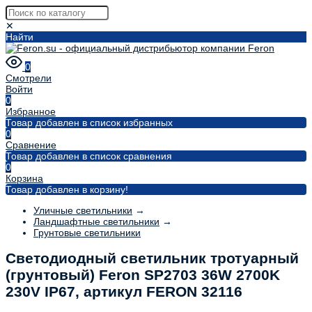
✕
Найти
0
Смотрели
Войти
0
Избранное
Товар добавлен в список избранных
0
Сравнение
Товар добавлен в список сравнения
0
Корзина
Товар добавлен в корзину!
Уличные светильники
→
Ландшафтные светильники
→
Грунтовые светильники
Светодиодный светильник тротуарный
(грунтовый) Feron SP2703 36W 2700K
230V IP67, артикул FERON 32116