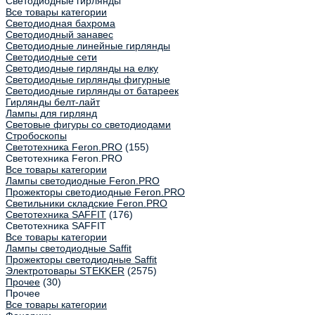
Светодиодные гирлянды
Все товары категории
Светодиодная бахрома
Светодиодный занавес
Светодиодные линейные гирлянды
Светодиодные сети
Светодиодные гирлянды на елку
Светодиодные гирлянды фигурные
Светодиодные гирлянды от батареек
Гирлянды белт-лайт
Лампы для гирлянд
Световые фигуры со светодиодами
Стробоскопы
Светотехника Feron.PRO
(155)
Светотехника Feron.PRO
Все товары категории
Лампы светодиодные Feron.PRO
Прожекторы светодиодные Feron.PRO
Светильники складские Feron.PRO
Светотехника SAFFIT
(176)
Светотехника SAFFIT
Все товары категории
Лампы светодиодные Saffit
Прожекторы светодиодные Saffit
Электротовары STEKKER
(2575)
Прочее
(30)
Прочее
Все товары категории