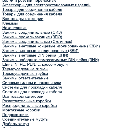
Вилки и розетки переносные
Аксессуары для электроустановочных изделий
Товары для соединения кабеля
Товары для соединения кабеля
Все товары категории
Клеммы
Наконечники
Зажимы соединительные (СИЗ)
Зажимы прокалывающие (ЗПО)
Зажимы соединительные (Скотч-лок)
Зажимы винтовые концевые изолированные (КЗВИ)
Зажимы винтовые изолированные (ЗВИ)
Зажимы винтовые DIN рейка (ЗНИ)
Зажимы наборные самозажимные DIN рейка (ЗНИ)
Шины N, PE, PEN, L, кросс-модули
Термоусадочные гильзы
Термоусадочные трубки
Зажимы ответвительные
Силовые гильзы и наконечники
Системы для прокладки кабеля
Системы для прокладки кабеля
Все товары категории
Разветвительные коробки
Распределительные коробки
Монтажные коробки
Подрозетники
Соединительные муфты
Дюбель-хомут