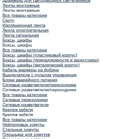
Драйверы для светодиодных светильников
Ленты монтажные
Ленты монтажные
Все товары категории
Скотч
Изоляционная лента
Лента уплотнительная
Лента сигнальная
Боксы, шкафы
Боксы, шкафы
Все товары категории
Боксы, шкафы (пластиковый корпус)
Боксы, шкафы (принадлежности и аксессуары)
Боксы, шкафы (металический корпус)
Кабель-маркеры на бобине
Выключатели с пультом управления
Блоки аварийного питания
Сетевые разветвители/переходники
Сетевые разветвители/переходники
Все товары категории
Сетевые переходники
Сетевые разветвители
Крепеж кабеля
Крепеж кабеля
Все товары категории
Нейлоновые хомуты
Стальные хомуты
Площадка для хомутов