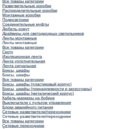
Все товары категории
Разветвительные коробки
Распределительные коробки
Монтажные коробки
Подрозетники
Соединительные муфты
Дюбель-хомут
Драйверы для светодиодных светильников
Ленты монтажные
Ленты монтажные
Все товары категории
Скотч
Изоляционная лента
Лента уплотнительная
Лента сигнальная
Боксы, шкафы
Боксы, шкафы
Все товары категории
Боксы, шкафы (пластиковый корпус)
Боксы, шкафы (принадлежности и аксессуары)
Боксы, шкафы (металический корпус)
Кабель-маркеры на бобине
Выключатели с пультом управления
Блоки аварийного питания
Сетевые разветвители/переходники
Сетевые разветвители/переходники
Все товары категории
Сетевые переходники