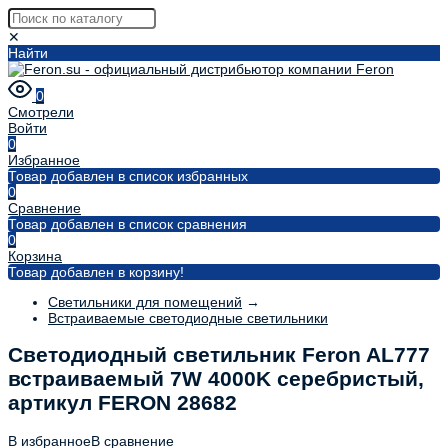
✕
Найти
0
Смотрели
Войти
0
Избранное
Товар добавлен в список избранных
0
Сравнение
Товар добавлен в список сравнения
0
Корзина
Товар добавлен в корзину!
Светильники для помещений
→
Встраиваемые светодиодные светильники
Светодиодный светильник Feron AL777
встраиваемый 7W 4000K серебристый,
артикул FERON 28682
В избранное
В сравнение