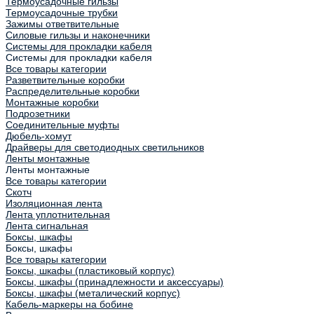
Термоусадочные гильзы
Термоусадочные трубки
Зажимы ответвительные
Силовые гильзы и наконечники
Системы для прокладки кабеля
Системы для прокладки кабеля
Все товары категории
Разветвительные коробки
Распределительные коробки
Монтажные коробки
Подрозетники
Соединительные муфты
Дюбель-хомут
Драйверы для светодиодных светильников
Ленты монтажные
Ленты монтажные
Все товары категории
Скотч
Изоляционная лента
Лента уплотнительная
Лента сигнальная
Боксы, шкафы
Боксы, шкафы
Все товары категории
Боксы, шкафы (пластиковый корпус)
Боксы, шкафы (принадлежности и аксессуары)
Боксы, шкафы (металический корпус)
Кабель-маркеры на бобине