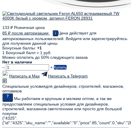
133
₽
Розничная цена
85
₽
после авторизации
Цена действует для
i
авторизованных пользователей. Войдите или зарегистрируйтесь
для получения данной цены.
Бонусные баллы:
+1
1 Бонусный балл = 1 руб.
Можно оплатить до 50% следующего заказа
Нет в наличии
–
+
Купить
Написать в Max
Написать в Telegram
Специальные условия
для дизайнеров, строителей, магазинов,
оптовиков
Мы работаем и крупным и мелким оптом, а так же
предоставляем специальные условия для дизайнеров,
строителей, магазинов светотехники или просто для большой
покупки
{"4325":
{"id":"4325","sku_name":"","available":"0","price":85,"count":0,"sku":"