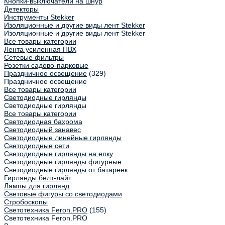
Кнопки-выключатели на шнур
Детекторы
Инструменты Stekker
Изоляционные и другие виды лент Stekker
Изоляционные и другие виды лент Stekker
Все товары категории
Лента усиленная ПВХ
Сетевые фильтры
Розетки садово-парковые
Праздничное освещение
(329)
Праздничное освещение
Все товары категории
Светодиодные гирлянды
Светодиодные гирлянды
Все товары категории
Светодиодная бахрома
Светодиодный занавес
Светодиодные линейные гирлянды
Светодиодные сети
Светодиодные гирлянды на елку
Светодиодные гирлянды фигурные
Светодиодные гирлянды от батареек
Гирлянды белт-лайт
Лампы для гирлянд
Световые фигуры со светодиодами
Стробоскопы
Светотехника Feron.PRO
(155)
Светотехника Feron.PRO