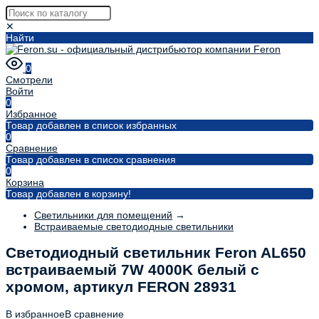
✕
Найти
0
Смотрели
Войти
0
Избранное
Товар добавлен в список избранных
0
Сравнение
Товар добавлен в список сравнения
0
Корзина
Товар добавлен в корзину!
Светильники для помещений
→
Встраиваемые светодиодные светильники
Светодиодный светильник Feron AL650
встраиваемый 7W 4000K белый с
хромом, артикул FERON 28931
В избранное
В сравнение