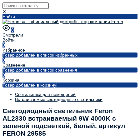
✕
Найти
0
Смотрели
Войти
0
Избранное
Товар добавлен в список избранных
0
Сравнение
Товар добавлен в список сравнения
0
Корзина
Товар добавлен в корзину!
Светильники для помещений
→
Встраиваемые светодиодные светильники
Светодиодный светильник Feron
AL2330 встраиваемый 9W 4000K с
зеленой подсветкой, белый, артикул
FERON 29585