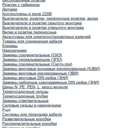
Беспроводные розетки
Розетки с таймером
Датчики
Контроллеры и реле 220В
Выключатели, розетки, переносные розетки, вилки
Выключатели и розетки скрытого монтажа
Выключатели и розетки открытого монтажа
Вилки и розетки переносные
Аксессуары для электроустановочных изделий
Товары для соединения кабеля
Клеммы
Наконечники
Зажимы соединительные (СИЗ)
Зажимы прокалывающие (ЗПО)
Зажимы соединительные (Скотч-лок)
Зажимы винтовые концевые изолированные (КЗВИ)
Зажимы винтовые изолированные (ЗВИ)
Зажимы винтовые DIN рейка (ЗНИ)
Зажимы наборные самозажимные DIN рейка (ЗНИ)
Шины N, PE, PEN, L, кросс-модули
Термоусадочные гильзы
Термоусадочные трубки
Зажимы ответвительные
Силовые гильзы и наконечники
Еще
Системы для прокладки кабеля
Разветвительные коробки
Распределительные коробки