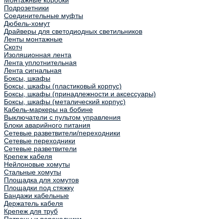
Монтажные коробки
Подрозетники
Соединительные муфты
Дюбель-хомут
Драйверы для светодиодных светильников
Ленты монтажные
Скотч
Изоляционная лента
Лента уплотнительная
Лента сигнальная
Боксы, шкафы
Боксы, шкафы (пластиковый корпус)
Боксы, шкафы (принадлежности и аксессуары)
Боксы, шкафы (металический корпус)
Кабель-маркеры на бобине
Выключатели с пультом управления
Блоки аварийного питания
Сетевые разветвители/переходники
Сетевые переходники
Сетевые разветвители
Крепеж кабеля
Нейлоновые хомуты
Стальные хомуты
Площадка для хомутов
Площадки под стяжку
Бандажи кабельные
Держатель кабеля
Крепеж для труб