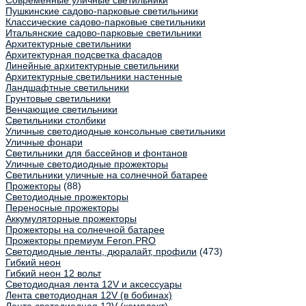
Современные уличные светильники
Пушкинские садово-парковые светильники
Классические садово-парковые светильники
Итальянские садово-парковые светильники
Архитектурные светильники
Архитектурная подсветка фасадов
Линейные архитектурные светильники
Архитектурные светильники настенные
Ландшафтные светильники
Грунтовые светильники
Венчающие светильники
Светильники столбики
Уличные светодиодные консольные светильники
Уличные фонари
Светильники для бассейнов и фонтанов
Уличные светодиодные прожекторы
Светильники уличные на солнечной батарее
Прожекторы
(88)
Светодиодные прожекторы
Переносные прожекторы
Аккумуляторные прожекторы
Прожекторы на солнечной батарее
Прожекторы премиум Feron.PRO
Светодиодные ленты, дюралайт, профили
(473)
Гибкий неон
Гибкий неон 12 вольт
Светодиодная лента 12V и аксессуары
Лента светодиодная 12V (в бобинах)