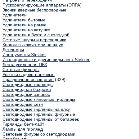
Патроны и переходники
Пускорегулирующие аппараты (ЭПРА)
Звонки дверные беспроводные
Удлинители
Удлинители бытовые
Удлинители на рамке
Удлинители на катушке
Удлинители в бухте и с колодкой
Сетевые шнуры и переходники
Кнопки-выключатели на шнур
Детекторы
Инструменты Stekker
Изоляционные и другие виды лент Stekker
Лента усиленная ПВХ
Сетевые фильтры
Розетки садово-парковые
Праздничное освещение
(329)
Светодиодные гирлянды
Светодиодная бахрома
Светодиодный занавес
Светодиодные линейные гирлянды
Светодиодные сети
Светодиодные гирлянды на елку
Светодиодные гирлянды фигурные
Светодиодные гирлянды от батареек
Гирлянды белт-лайт
Лампы для гирлянд
Световые фигуры со светодиодами