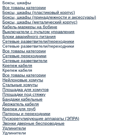
Боксы, шкафы
Все товары категории
Боксы, шкафы (пластиковый корпус)
Боксы, шкафы (принадлежности и аксессуары)
Боксы, шкафы (металический корпус)
Кабель-маркеры на бобине
Выключатели с пультом управления
Блоки аварийного питания
Сетевые разветвители/переходники
Сетевые разветвители/переходники
Все товары категории
Сетевые переходники
Сетевые разветвители
Крепеж кабеля
Крепеж кабеля
Все товары категории
Нейлоновые хомуты
Стальные хомуты
Площадка для хомутов
Площадки под стяжку
Бандажи кабельные
Держатель кабеля
Крепеж для труб
Патроны и переходники
Пускорегулирующие аппараты (ЭПРА)
Звонки дверные беспроводные
Удлинители
Удлинители