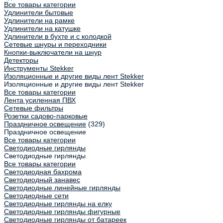
Все товары категории
Удлинители бытовые
Удлинители на рамке
Удлинители на катушке
Удлинители в бухте и с колодкой
Сетевые шнуры и переходники
Кнопки-выключатели на шнур
Детекторы
Инструменты Stekker
Изоляционные и другие виды лент Stekker
Изоляционные и другие виды лент Stekker
Все товары категории
Лента усиленная ПВХ
Сетевые фильтры
Розетки садово-парковые
Праздничное освещение
(329)
Праздничное освещение
Все товары категории
Светодиодные гирлянды
Светодиодные гирлянды
Все товары категории
Светодиодная бахрома
Светодиодный занавес
Светодиодные линейные гирлянды
Светодиодные сети
Светодиодные гирлянды на елку
Светодиодные гирлянды фигурные
Светодиодные гирлянды от батареек