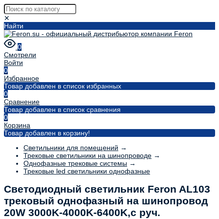
✕
Найти
0
Смотрели
Войти
0
Избранное
Товар добавлен в список избранных
0
Сравнение
Товар добавлен в список сравнения
0
Корзина
Товар добавлен в корзину!
Светильники для помещений
→
Трековые светильники на шинопроводе
→
Однофазные трековые системы
→
Трековые led светильники однофазные
Светодиодный светильник Feron AL103
трековый однофазный на шинопровод
20W 3000K-4000K-6400K,с руч.