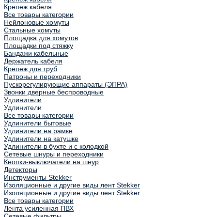
Крепеж кабеля
Все товары категории
Нейлоновые хомуты
Стальные хомуты
Площадка для хомутов
Площадки под стяжку
Бандажи кабельные
Держатель кабеля
Крепеж для труб
Патроны и переходники
Пускорегулирующие аппараты (ЭПРА)
Звонки дверные беспроводные
Удлинители
Удлинители
Все товары категории
Удлинители бытовые
Удлинители на рамке
Удлинители на катушке
Удлинители в бухте и с колодкой
Сетевые шнуры и переходники
Кнопки-выключатели на шнур
Детекторы
Инструменты Stekker
Изоляционные и другие виды лент Stekker
Изоляционные и другие виды лент Stekker
Все товары категории
Лента усиленная ПВХ
Сетевые фильтры