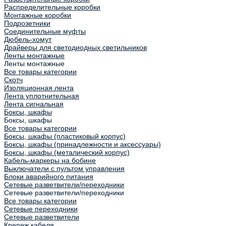
Распределительные коробки
Монтажные коробки
Подрозетники
Соединительные муфты
Дюбель-хомут
Драйверы для светодиодных светильников
Ленты монтажные
Ленты монтажные
Все товары категории
Скотч
Изоляционная лента
Лента уплотнительная
Лента сигнальная
Боксы, шкафы
Боксы, шкафы
Все товары категории
Боксы, шкафы (пластиковый корпус)
Боксы, шкафы (принадлежности и аксессуары)
Боксы, шкафы (металический корпус)
Кабель-маркеры на бобине
Выключатели с пультом управления
Блоки аварийного питания
Сетевые разветвители/переходники
Сетевые разветвители/переходники
Все товары категории
Сетевые переходники
Сетевые разветвители
Крепеж кабеля