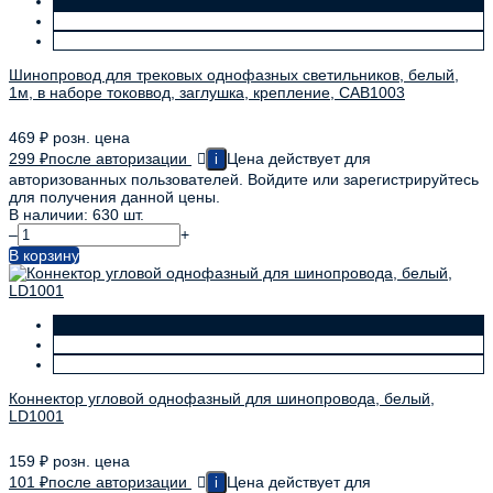
Шинопровод для трековых однофазных светильников, белый,
1м, в наборе токоввод, заглушка, крепление, CAB1003
469
₽
розн. цена
299
₽
после авторизации
Цена действует для
i
авторизованных пользователей. Войдите или зарегистрируйтесь
для получения данной цены.
В наличии: 630 шт.
–
+
В корзину
Коннектор угловой однофазный для шинопровода, белый,
LD1001
159
₽
розн. цена
101
₽
после авторизации
Цена действует для
i