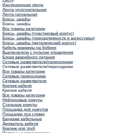
Скотч
Изоляционная лента
Лента уплотнительная
Лента сигнальная
Боксы, шкафы
Боксы, шкафы
Все товары категории
Боксы, шкафы (пластиковый корпус)
Боксы, шкафы (принадлежности и аксессуары)
Боксы, шкафы (металический корпус)
Кабель-маркеры на бобине
Выключатели с пультом управления
Блоки аварийного питания
Сетевые разветвители/переходники
Сетевые разветвители/переходники
Все товары категории
Сетевые переходники
Сетевые разветвители
Крепеж кабеля
Крепеж кабеля
Все товары категории
Нейлоновые хомуты
Стальные хомуты
Площадка для хомутов
Площадки под стяжку
Бандажи кабельные
Держатель кабеля
Крепеж для труб