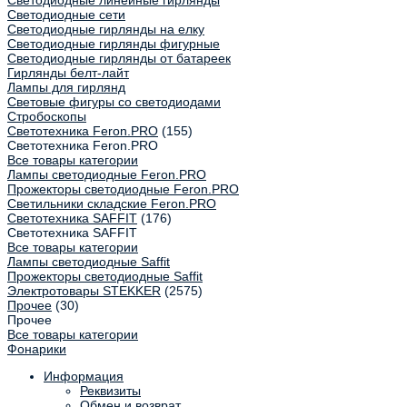
Светодиодные линейные гирлянды
Светодиодные сети
Светодиодные гирлянды на елку
Светодиодные гирлянды фигурные
Светодиодные гирлянды от батареек
Гирлянды белт-лайт
Лампы для гирлянд
Световые фигуры со светодиодами
Стробоскопы
Светотехника Feron.PRO
(155)
Светотехника Feron.PRO
Все товары категории
Лампы светодиодные Feron.PRO
Прожекторы светодиодные Feron.PRO
Светильники складские Feron.PRO
Светотехника SAFFIT
(176)
Светотехника SAFFIT
Все товары категории
Лампы светодиодные Saffit
Прожекторы светодиодные Saffit
Электротовары STEKKER
(2575)
Прочее
(30)
Прочее
Все товары категории
Фонарики
Информация
Реквизиты
Обмен и возврат