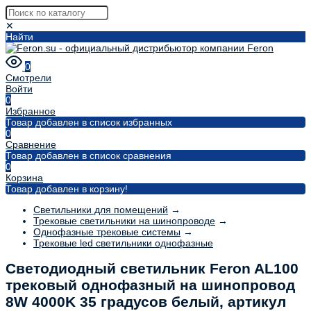
✕
Найти
0
Смотрели
Войти
0
Избранное
Товар добавлен в список избранных
0
Сравнение
Товар добавлен в список сравнения
0
Корзина
Товар добавлен в корзину!
Светильники для помещений
→
Трековые светильники на шинопроводе
→
Однофазные трековые системы
→
Трековые led светильники однофазные
Светодиодный светильник Feron AL100
трековый однофазный на шинопровод
8W 4000K 35 градусов белый, артикул