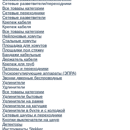
Сетевые разветвители/переходники
Все товары категории
Сетевые переходники
Сетевые разветвители
Крепеж кабеля
Крепеж кабеля
Все товары категории
Нейлоновые хомуты
Стальные хомуты
Площадка для хомутов
Площадки под стяжку
Бандажи кабельные
Держатель кабеля
Крепеж для труб
Патроны и переходники
Пускорегулирующие аппараты (ЭПРА)
Звонки дверные беспроводные
Удлинители
Удлинители
Все товары категории
Удлинители бытовые
Удлинители на рамке
Удлинители на катушке
Удлинители в бухте и с колодкой
Сетевые шнуры и переходники
Кнопки-выключатели на шнур
Детекторы
Инструменты Stekker