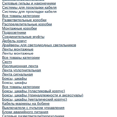
Силовые гильзы и наконечники
Системы для прокладки кабеля
Системы для прокладки кабеля
Все товары категории
Разветвительные коробки
Распределительные коробки
Монтажные коробки
Подрозетники
Соединительные муфты
Дюбель-хомут
Драйверы для светодиодных светильников
Ленты монтажные
Ленты монтажные
Все товары категории
Скотч
Изоляционная лента
Лента уплотнительная
Лента сигнальная
Боксы, шкафы
Боксы, шкафы
Все товары категории
Боксы, шкафы (пластиковый корпус)
Боксы, шкафы (принадлежности и аксессуары)
Боксы, шкафы (металический корпус)
Кабель-маркеры на бобине
Выключатели с пультом управления
Блоки аварийного питания
Сетевые разветвители/переходники