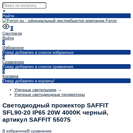
✕
Найти
0
Смотрели
Войти
0
Избранное
Товар добавлен в список избранных
0
Сравнение
Товар добавлен в список сравнения
0
Корзина
Товар добавлен в корзину!
Уличные светильники
→
Уличные светодиодные прожекторы
Светодиодный прожектор SAFFIT
SFL90-20 IP65 20W 4000K черный,
артикул SAFFIT 55075
В избранное
В сравнение