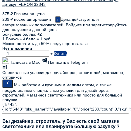
375
₽
Розничная цена
239
₽
после авторизации
Цена действует для
i
авторизованных пользователей. Войдите или зарегистрируйтесь
для получения данной цены.
Бонусные баллы:
+2
1 Бонусный балл = 1 руб.
Можно оплатить до 50% следующего заказа
Нет в наличии
–
+
Купить
Написать в Max
Написать в Telegram
Специальные условия
для дизайнеров, строителей, магазинов,
оптовиков
Мы работаем и крупным и мелким оптом, а так же
предоставляем специальные условия для дизайнеров,
строителей, магазинов светотехники или просто для большой
покупки
{"5443":
{"id":"5443","sku_name":"","available":"0","price":239,"count":0,"sku":
Вы дизайнер, строитель, у Вас есть свой магазин
светотехники или планируете большую закупку ?