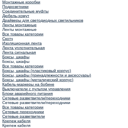
Монтажные коробки
Подрозетники
Соединительные муфты
Дюбель-хомут
Драйверы для светодиодных светильников
Ленты монтажные
Ленты монтажные
Все товары категории
Скотч
Изоляционная лента
Лента уплотнительная
Лента сигнальная
Боксы, шкафы
Боксы, шкафы
Все товары категории
Боксы, шкафы (пластиковый корпус)
Боксы, шкафы (принадлежности и аксессуары)
Боксы, шкафы (металический корпус)
Кабель-маркеры на бобине
Выключатели с пультом управления
Блоки аварийного питания
Сетевые разветвители/переходники
Сетевые разветвители/переходники
Все товары категории
Сетевые переходники
Сетевые разветвители
Крепеж кабеля
Крепеж кабеля