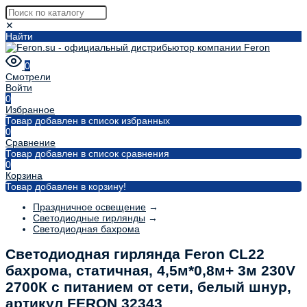
✕
Найти
0
Смотрели
Войти
0
Избранное
Товар добавлен в список избранных
0
Сравнение
Товар добавлен в список сравнения
0
Корзина
Товар добавлен в корзину!
Праздничное освещение
→
Светодиодные гирлянды
→
Светодиодная бахрома
Светодиодная гирлянда Feron CL22
бахрома, статичная, 4,5м*0,8м+ 3м 230V
2700К c питанием от сети, белый шнур,
артикул FERON 32343