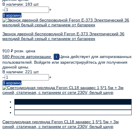
В наличии: 183 шт.
–
+
В корзину
Звонок дверной беспроводной Feron E-373 Электрический 36
мелодий белый серый с питанием от батареек
910
₽
розн. цена
580
₽
после авторизации
Цена действует для авторизованных
i
пользователей. Войдите или зарегистрируйтесь для получения
данной цены.
В наличии: 221 шт.
–
+
В корзину
Светодиодная гирлянда Feron CL18 занавес 1,5*1,5м + 3м
синий, статичная, c питанием от сети 230V, белый шнур