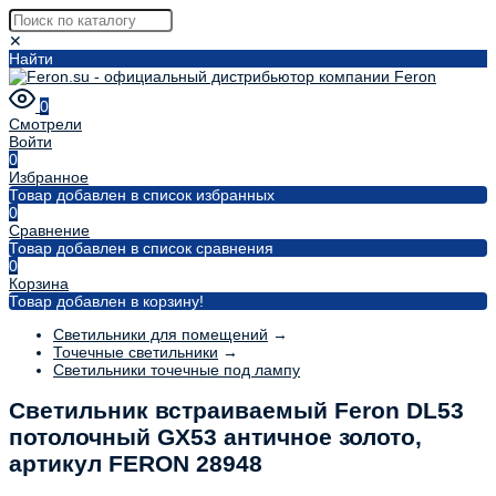
✕
Найти
0
Смотрели
Войти
0
Избранное
Товар добавлен в список избранных
0
Сравнение
Товар добавлен в список сравнения
0
Корзина
Товар добавлен в корзину!
Светильники для помещений
→
Точечные светильники
→
Светильники точечные под лампу
Светильник встраиваемый Feron DL53
потолочный GX53 античное золото,
артикул FERON 28948