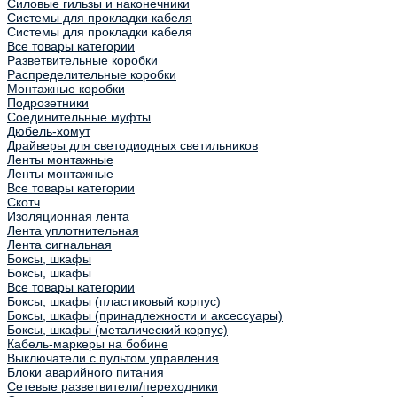
Силовые гильзы и наконечники
Системы для прокладки кабеля
Системы для прокладки кабеля
Все товары категории
Разветвительные коробки
Распределительные коробки
Монтажные коробки
Подрозетники
Соединительные муфты
Дюбель-хомут
Драйверы для светодиодных светильников
Ленты монтажные
Ленты монтажные
Все товары категории
Скотч
Изоляционная лента
Лента уплотнительная
Лента сигнальная
Боксы, шкафы
Боксы, шкафы
Все товары категории
Боксы, шкафы (пластиковый корпус)
Боксы, шкафы (принадлежности и аксессуары)
Боксы, шкафы (металический корпус)
Кабель-маркеры на бобине
Выключатели с пультом управления
Блоки аварийного питания
Сетевые разветвители/переходники