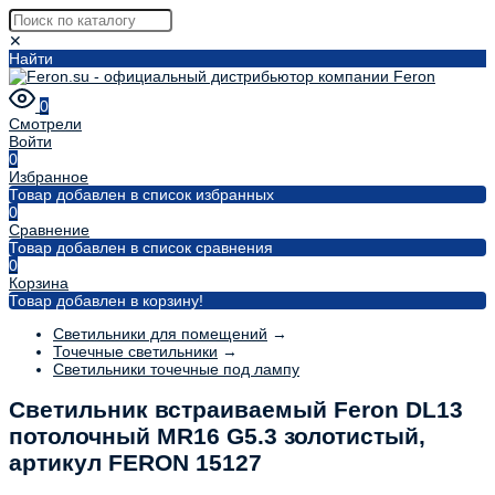
✕
Найти
0
Смотрели
Войти
0
Избранное
Товар добавлен в список избранных
0
Сравнение
Товар добавлен в список сравнения
0
Корзина
Товар добавлен в корзину!
Светильники для помещений
→
Точечные светильники
→
Светильники точечные под лампу
Светильник встраиваемый Feron DL13
потолочный MR16 G5.3 золотистый,
артикул FERON 15127