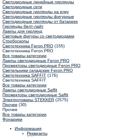
Светодиодные линейные гирлянды
Светодиодные сети
Светодиодные гирлянды на елку
Светодиодные гирлянды фигурные
Светодиодные гирлянды от батареек
Гирлянды белт-лайт
Лампы для гирлянд
Световые фигуры со светодиодами
Стробоскопы
Светотехника Feron.PRO
(155)
Светотехника Feron.PRO
Все товары категории
Лампы светодиодные Feron.PRO
Прожекторы светодиодные Feron.PRO
Светильники складские Feron.PRO
Светотехника SAFFIT
(176)
Светотехника SAFFIT
Все товары категории
Лампы светодиодные Saffit
Прожекторы светодиодные Saffit
Электротовары STEKKER
(2575)
Прочее
(30)
Прочее
Все товары категории
Фонарики
Информация
Реквизиты