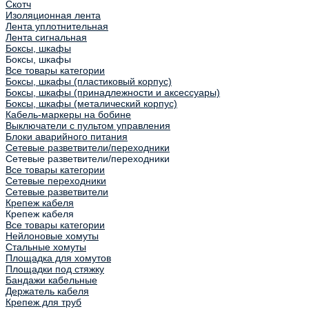
Скотч
Изоляционная лента
Лента уплотнительная
Лента сигнальная
Боксы, шкафы
Боксы, шкафы
Все товары категории
Боксы, шкафы (пластиковый корпус)
Боксы, шкафы (принадлежности и аксессуары)
Боксы, шкафы (металический корпус)
Кабель-маркеры на бобине
Выключатели с пультом управления
Блоки аварийного питания
Сетевые разветвители/переходники
Сетевые разветвители/переходники
Все товары категории
Сетевые переходники
Сетевые разветвители
Крепеж кабеля
Крепеж кабеля
Все товары категории
Нейлоновые хомуты
Стальные хомуты
Площадка для хомутов
Площадки под стяжку
Бандажи кабельные
Держатель кабеля
Крепеж для труб