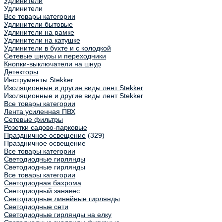
Удлинители
Удлинители
Все товары категории
Удлинители бытовые
Удлинители на рамке
Удлинители на катушке
Удлинители в бухте и с колодкой
Сетевые шнуры и переходники
Кнопки-выключатели на шнур
Детекторы
Инструменты Stekker
Изоляционные и другие виды лент Stekker
Изоляционные и другие виды лент Stekker
Все товары категории
Лента усиленная ПВХ
Сетевые фильтры
Розетки садово-парковые
Праздничное освещение
(329)
Праздничное освещение
Все товары категории
Светодиодные гирлянды
Светодиодные гирлянды
Все товары категории
Светодиодная бахрома
Светодиодный занавес
Светодиодные линейные гирлянды
Светодиодные сети
Светодиодные гирлянды на елку