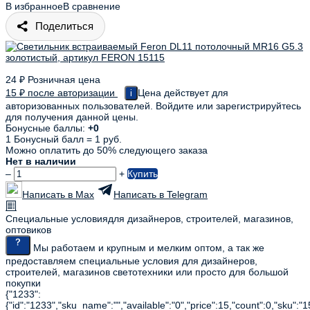
В избранное
В сравнение
Поделиться
24
₽
Розничная цена
15
₽
после авторизации
Цена действует для
i
авторизованных пользователей. Войдите или зарегистрируйтесь
для получения данной цены.
Бонусные баллы:
+0
1 Бонусный балл = 1 руб.
Можно оплатить до 50% следующего заказа
Нет в наличии
–
+
Купить
Написать в Max
Написать в Telegram
Специальные условия
для дизайнеров, строителей, магазинов,
оптовиков
Мы работаем и крупным и мелким оптом, а так же
предоставляем специальные условия для дизайнеров,
строителей, магазинов светотехники или просто для большой
покупки
{"1233":
{"id":"1233","sku_name":"","available":"0","price":15,"count":0,"sku":"