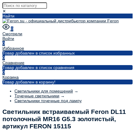
✕
Найти
0
Смотрели
Войти
0
Избранное
Товар добавлен в список избранных
0
Сравнение
Товар добавлен в список сравнения
0
Корзина
Товар добавлен в корзину!
Светильники для помещений
→
Точечные светильники
→
Светильники точечные под лампу
Светильник встраиваемый Feron DL11
потолочный MR16 G5.3 золотистый,
артикул FERON 15115