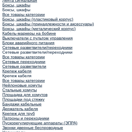
Лента сигнальная
Боксы, шкафы
Боксы, шкафы
Все товары категории
Боксы, шкафы (пластиковый корпус)
Боксы, шкафы (принадлежности и аксессуары)
Боксы, шкафы (металический корпус)
Кабель-маркеры на бобине
Выключатели с пультом управления
Блоки аварийного питания
Сетевые разветвители/переходники
Сетевые разветвители/переходники
Все товары категории
Сетевые переходники
Сетевые разветвители
Крепеж кабеля
Крепеж кабеля
Все товары категории
Нейлоновые хомуты
Стальные хомуты
Площадка для хомутов
Площадки под стяжку
Бандажи кабельные
Держатель кабеля
Крепеж для труб
Патроны и переходники
Пускорегулирующие аппараты (ЭПРА)
Звонки дверные беспроводные