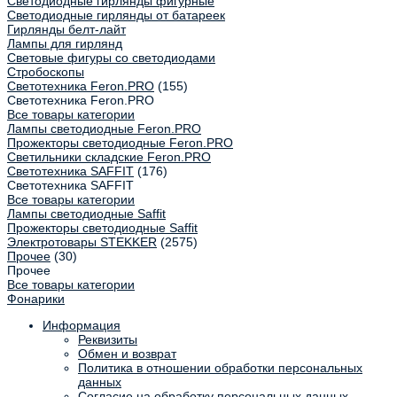
Светодиодные гирлянды фигурные
Светодиодные гирлянды от батареек
Гирлянды белт-лайт
Лампы для гирлянд
Световые фигуры со светодиодами
Стробоскопы
Светотехника Feron.PRO
(155)
Светотехника Feron.PRO
Все товары категории
Лампы светодиодные Feron.PRO
Прожекторы светодиодные Feron.PRO
Светильники складские Feron.PRO
Светотехника SAFFIT
(176)
Светотехника SAFFIT
Все товары категории
Лампы светодиодные Saffit
Прожекторы светодиодные Saffit
Электротовары STEKKER
(2575)
Прочее
(30)
Прочее
Все товары категории
Фонарики
Информация
Реквизиты
Обмен и возврат
Политика в отношении обработки персональных
данных
Согласие на обработку персональных данных