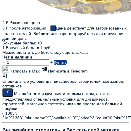
4
₽
Розничная цена
3
₽
после авторизации
Цена действует для авторизованных
i
пользователей. Войдите или зарегистрируйтесь для получения
данной цены.
Бонусные баллы:
+0
1 Бонусный балл = 1 руб.
Можно оплатить до 50% следующего заказа
Нет в наличии
–
+
Купить
Написать в Max
Написать в Telegram
Специальные условия
для дизайнеров, строителей, магазинов,
оптовиков
Мы работаем и крупным и мелким оптом, а так же
предоставляем специальные условия для дизайнеров,
строителей, магазинов светотехники или просто для большой
покупки
{"1383":
{"id":"1383","sku_name":"","available":"0","price":3,"count":0,"sku":"17
Вы дизайнер, строитель, у Вас есть свой магазин