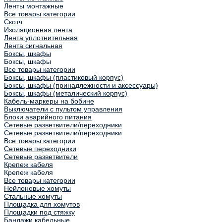
Ленты монтажные
Все товары категории
Скотч
Изоляционная лента
Лента уплотнительная
Лента сигнальная
Боксы, шкафы
Боксы, шкафы
Все товары категории
Боксы, шкафы (пластиковый корпус)
Боксы, шкафы (принадлежности и аксессуары)
Боксы, шкафы (металический корпус)
Кабель-маркеры на бобине
Выключатели с пультом управления
Блоки аварийного питания
Сетевые разветвители/переходники
Сетевые разветвители/переходники
Все товары категории
Сетевые переходники
Сетевые разветвители
Крепеж кабеля
Крепеж кабеля
Все товары категории
Нейлоновые хомуты
Стальные хомуты
Площадка для хомутов
Площадки под стяжку
Бандажи кабельные