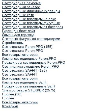
Светодиодная бахрома
Светодиодный занавес
Светодиодные линейные гирлянды
Светодиодные сети
Светодиодные гирлянды на елку
Светодиодные гирлянды фигурные
Светодиодные гирлянды от батареек
Гирлянды белт-лайт
Лампы для гирлянд
Световые фигуры со светодиодами
Стробоскопы
Светотехника Feron.PRO
(155)
Светотехника Feron.PRO
Все товары категории
Лампы светодиодные Feron.PRO
Прожекторы светодиодные Feron.PRO
Светильники складские Feron.PRO
Светотехника SAFFIT
(176)
Светотехника SAFFIT
Все товары категории
Лампы светодиодные Saffit
Прожекторы светодиодные Saffit
Электротовары STEKKER
(2575)
Прочее
(30)
Прочее
Все товары категории
Фонарики