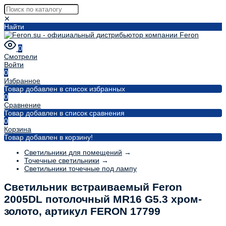
✕
Найти
0
Смотрели
Войти
0
Избранное
Товар добавлен в список избранных
0
Сравнение
Товар добавлен в список сравнения
0
Корзина
Товар добавлен в корзину!
Светильники для помещений
→
Точечные светильники
→
Светильники точечные под лампу
Светильник встраиваемый Feron
2005DL потолочный MR16 G5.3 хром-
золото, артикул FERON 17799