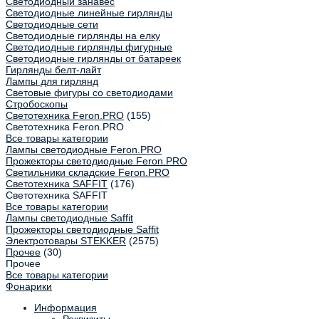
Светодиодный занавес
Светодиодные линейные гирлянды
Светодиодные сети
Светодиодные гирлянды на елку
Светодиодные гирлянды фигурные
Светодиодные гирлянды от батареек
Гирлянды белт-лайт
Лампы для гирлянд
Световые фигуры со светодиодами
Стробоскопы
Светотехника Feron.PRO
(155)
Светотехника Feron.PRO
Все товары категории
Лампы светодиодные Feron.PRO
Прожекторы светодиодные Feron.PRO
Светильники складские Feron.PRO
Светотехника SAFFIT
(176)
Светотехника SAFFIT
Все товары категории
Лампы светодиодные Saffit
Прожекторы светодиодные Saffit
Электротовары STEKKER
(2575)
Прочее
(30)
Прочее
Все товары категории
Фонарики
Информация