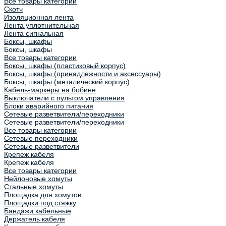
Все товары категории
Скотч
Изоляционная лента
Лента уплотнительная
Лента сигнальная
Боксы, шкафы
Боксы, шкафы
Все товары категории
Боксы, шкафы (пластиковый корпус)
Боксы, шкафы (принадлежности и аксессуары)
Боксы, шкафы (металический корпус)
Кабель-маркеры на бобине
Выключатели с пультом управления
Блоки аварийного питания
Сетевые разветвители/переходники
Сетевые разветвители/переходники
Все товары категории
Сетевые переходники
Сетевые разветвители
Крепеж кабеля
Крепеж кабеля
Все товары категории
Нейлоновые хомуты
Стальные хомуты
Площадка для хомутов
Площадки под стяжку
Бандажи кабельные
Держатель кабеля