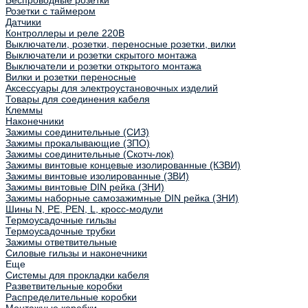
Беспроводные розетки
Розетки с таймером
Датчики
Контроллеры и реле 220В
Выключатели, розетки, переносные розетки, вилки
Выключатели и розетки скрытого монтажа
Выключатели и розетки открытого монтажа
Вилки и розетки переносные
Аксессуары для электроустановочных изделий
Товары для соединения кабеля
Клеммы
Наконечники
Зажимы соединительные (СИЗ)
Зажимы прокалывающие (ЗПО)
Зажимы соединительные (Скотч-лок)
Зажимы винтовые концевые изолированные (КЗВИ)
Зажимы винтовые изолированные (ЗВИ)
Зажимы винтовые DIN рейка (ЗНИ)
Зажимы наборные самозажимные DIN рейка (ЗНИ)
Шины N, PE, PEN, L, кросс-модули
Термоусадочные гильзы
Термоусадочные трубки
Зажимы ответвительные
Силовые гильзы и наконечники
Еще
Системы для прокладки кабеля
Разветвительные коробки
Распределительные коробки