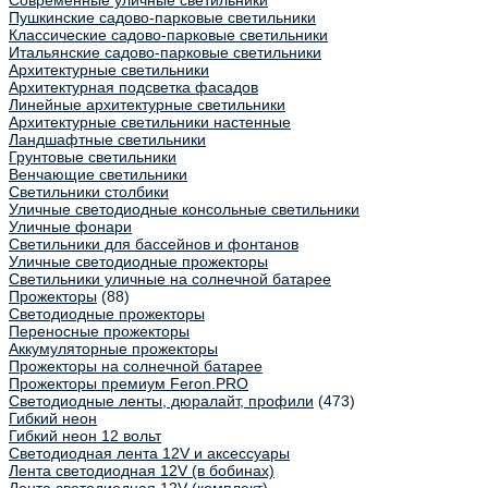
Современные уличные светильники
Пушкинские садово-парковые светильники
Классические садово-парковые светильники
Итальянские садово-парковые светильники
Архитектурные светильники
Архитектурная подсветка фасадов
Линейные архитектурные светильники
Архитектурные светильники настенные
Ландшафтные светильники
Грунтовые светильники
Венчающие светильники
Светильники столбики
Уличные светодиодные консольные светильники
Уличные фонари
Светильники для бассейнов и фонтанов
Уличные светодиодные прожекторы
Светильники уличные на солнечной батарее
Прожекторы
(88)
Светодиодные прожекторы
Переносные прожекторы
Аккумуляторные прожекторы
Прожекторы на солнечной батарее
Прожекторы премиум Feron.PRO
Светодиодные ленты, дюралайт, профили
(473)
Гибкий неон
Гибкий неон 12 вольт
Светодиодная лента 12V и аксессуары
Лента светодиодная 12V (в бобинах)