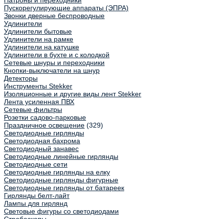
Патроны и переходники
Пускорегулирующие аппараты (ЭПРА)
Звонки дверные беспроводные
Удлинители
Удлинители бытовые
Удлинители на рамке
Удлинители на катушке
Удлинители в бухте и с колодкой
Сетевые шнуры и переходники
Кнопки-выключатели на шнур
Детекторы
Инструменты Stekker
Изоляционные и другие виды лент Stekker
Лента усиленная ПВХ
Сетевые фильтры
Розетки садово-парковые
Праздничное освещение
(329)
Светодиодные гирлянды
Светодиодная бахрома
Светодиодный занавес
Светодиодные линейные гирлянды
Светодиодные сети
Светодиодные гирлянды на елку
Светодиодные гирлянды фигурные
Светодиодные гирлянды от батареек
Гирлянды белт-лайт
Лампы для гирлянд
Световые фигуры со светодиодами