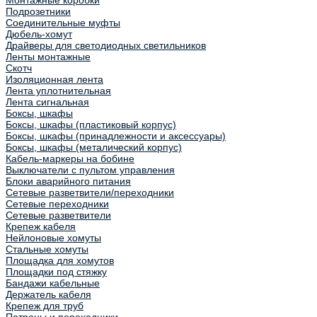
Монтажные коробки
Подрозетники
Соединительные муфты
Дюбель-хомут
Драйверы для светодиодных светильников
Ленты монтажные
Скотч
Изоляционная лента
Лента уплотнительная
Лента сигнальная
Боксы, шкафы
Боксы, шкафы (пластиковый корпус)
Боксы, шкафы (принадлежности и аксессуары)
Боксы, шкафы (металический корпус)
Кабель-маркеры на бобине
Выключатели с пультом управления
Блоки аварийного питания
Сетевые разветвители/переходники
Сетевые переходники
Сетевые разветвители
Крепеж кабеля
Нейлоновые хомуты
Стальные хомуты
Площадка для хомутов
Площадки под стяжку
Бандажи кабельные
Держатель кабеля
Крепеж для труб