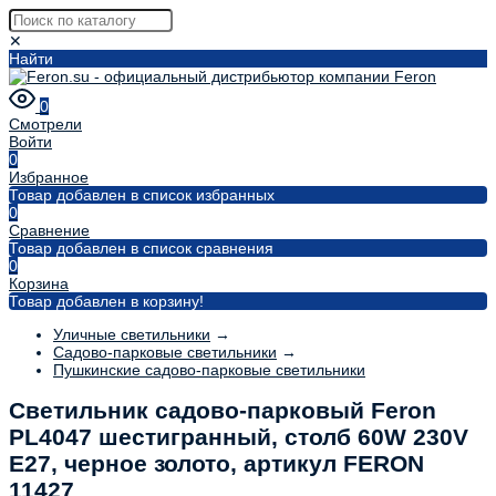
✕
Найти
0
Смотрели
Войти
0
Избранное
Товар добавлен в список избранных
0
Сравнение
Товар добавлен в список сравнения
0
Корзина
Товар добавлен в корзину!
Уличные светильники
→
Садово-парковые светильники
→
Пушкинские садово-парковые светильники
Светильник садово-парковый Feron
PL4047 шестигранный, столб 60W 230V
E27, черное золото, артикул FERON
11427