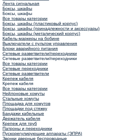
Лента сигнальная
Боксы, шкафы
Боксы, шкафы
Все товары категории
Боксы, шкафы (пластиковый корпус)
Боксы, шкафы (принадлежности и аксессуары)
Боксы, шкафы (металический корпус)
Кабель-маркеры на бобине
Выключатели с пультом управления
Блоки аварийного питания
Сетевые разветвители/переходники
Сетевые разветвители/переходники
Все товары категории
Сетевые переходники
Сетевые разветвители
Крепеж кабеля
Крепеж кабеля
Все товары категории
Нейлоновые хомуты
Стальные хомуты
Площадка для хомутов
Площадки под стяжку
Бандажи кабельные
Держатель кабеля
Крепеж для труб
Патроны и переходники
Пускорегулирующие аппараты (ЭПРА)
Звонки дверные беспроводные