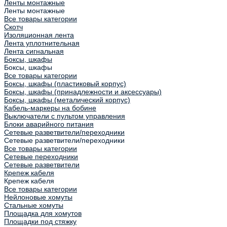
Ленты монтажные
Ленты монтажные
Все товары категории
Скотч
Изоляционная лента
Лента уплотнительная
Лента сигнальная
Боксы, шкафы
Боксы, шкафы
Все товары категории
Боксы, шкафы (пластиковый корпус)
Боксы, шкафы (принадлежности и аксессуары)
Боксы, шкафы (металический корпус)
Кабель-маркеры на бобине
Выключатели с пультом управления
Блоки аварийного питания
Сетевые разветвители/переходники
Сетевые разветвители/переходники
Все товары категории
Сетевые переходники
Сетевые разветвители
Крепеж кабеля
Крепеж кабеля
Все товары категории
Нейлоновые хомуты
Стальные хомуты
Площадка для хомутов
Площадки под стяжку