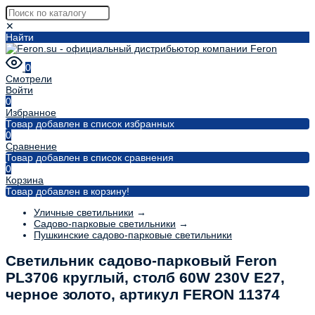
✕
Найти
0
Смотрели
Войти
0
Избранное
Товар добавлен в список избранных
0
Сравнение
Товар добавлен в список сравнения
0
Корзина
Товар добавлен в корзину!
Уличные светильники
→
Садово-парковые светильники
→
Пушкинские садово-парковые светильники
Светильник садово-парковый Feron
PL3706 круглый, столб 60W 230V E27,
черное золото, артикул FERON 11374