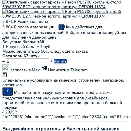
5 971
₽
Розничная цена
3 804
₽
после авторизации
Цена действует для
i
авторизованных пользователей. Войдите или зарегистрируйтесь
для получения данной цены.
Бонусные баллы:
+38
1 Бонусный балл = 1 руб.
Можно оплатить до 50% следующего заказа
Осталось 67 штук
–
+
Купить
Написать в Max
Написать в Telegram
Специальные условия
для дизайнеров, строителей, магазинов,
оптовиков
Мы работаем и крупным и мелким оптом, а так же
предоставляем специальные условия для дизайнеров,
строителей, магазинов светотехники или просто для большой
покупки
{"2925":
{"id":"2925","sku_name":"","available":"1","price":3804,"count":67,"sku
Вы дизайнер, строитель, у Вас есть свой магазин