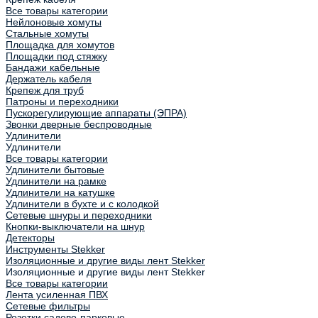
Все товары категории
Нейлоновые хомуты
Стальные хомуты
Площадка для хомутов
Площадки под стяжку
Бандажи кабельные
Держатель кабеля
Крепеж для труб
Патроны и переходники
Пускорегулирующие аппараты (ЭПРА)
Звонки дверные беспроводные
Удлинители
Удлинители
Все товары категории
Удлинители бытовые
Удлинители на рамке
Удлинители на катушке
Удлинители в бухте и с колодкой
Сетевые шнуры и переходники
Кнопки-выключатели на шнур
Детекторы
Инструменты Stekker
Изоляционные и другие виды лент Stekker
Изоляционные и другие виды лент Stekker
Все товары категории
Лента усиленная ПВХ
Сетевые фильтры
Розетки садово-парковые