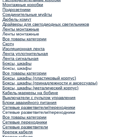
Монтажные коробки
Подрозетники
Соединительные муфты
Дюбель-хомут
Драйверы для светодиодных светильников
Ленты монтажные
Ленты монтажные
Все товары категории
Скотч
Изоляционная лента
Лента уплотнительная
Лента сигнальная
Боксы, шкафы
Боксы, шкафы
Все товары категории
Боксы, шкафы (пластиковый корпус)
Боксы, шкафы (принадлежности и аксессуары)
Боксы, шкафы (металический корпус)
Кабель-маркеры на бобине
Выключатели с пультом управления
Блоки аварийного питания
Сетевые разветвители/переходники
Сетевые разветвители/переходники
Все товары категории
Сетевые переходники
Сетевые разветвители
Крепеж кабеля
Крепеж кабеля