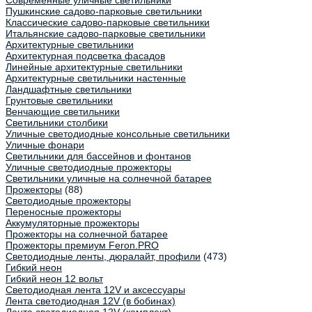
Современные уличные светильники
Пушкинские садово-парковые светильники
Классические садово-парковые светильники
Итальянские садово-парковые светильники
Архитектурные светильники
Архитектурная подсветка фасадов
Линейные архитектурные светильники
Архитектурные светильники настенные
Ландшафтные светильники
Грунтовые светильники
Венчающие светильники
Светильники столбики
Уличные светодиодные консольные светильники
Уличные фонари
Светильники для бассейнов и фонтанов
Уличные светодиодные прожекторы
Светильники уличные на солнечной батарее
Прожекторы
(88)
Светодиодные прожекторы
Переносные прожекторы
Аккумуляторные прожекторы
Прожекторы на солнечной батарее
Прожекторы премиум Feron.PRO
Светодиодные ленты, дюралайт, профили
(473)
Гибкий неон
Гибкий неон 12 вольт
Светодиодная лента 12V и аксессуары
Лента светодиодная 12V (в бобинах)