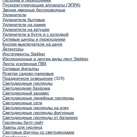
Патроны и переходники
Пускорегулирующие аппараты (ЭПРА)
Звонки дверные беспроводные
Удлинители
Удлинители бытовые
Удлинители на рамке
Удлинители на катушке
Удлинители в бухте и с колодкой
Сетевые шнуры и переходники
Кнопки-выключатели на шнур
Детекторы
Инструменты Stekker
Изоляционные и другие виды лент Stekker
Лента усиленная ПВХ
Сетевые фильтры
Розетки садово-парковые
Праздничное освещение
(329)
Светодиодные гирлянды
Светодиодная бахрома
Светодиодный занавес
Светодиодные линейные гирлянды
Светодиодные сети
Светодиодные гирлянды на елку
Светодиодные гирлянды фигурные
Светодиодные гирлянды от батареек
Гирлянды белт-лайт
Лампы для гирлянд
Световые фигуры со светодиодами