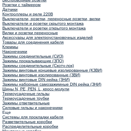
Беспроводные розетки
Розетки с таймером
Датчики
Контроллеры и реле 220В
Выключатели, розетки, переносные розетки, вилки
Выключатели и розетки скрытого монтажа
Выключатели и розетки открытого монтажа
Вилки и розетки переносные
Аксессуары для электроустановочных изделий
Товары для соединения кабеля
Клеммы
Наконечники
Зажимы соединительные (СИЗ)
Зажимы прокалывающие (ЗПО)
Зажимы соединительные (Скотч-лок)
Зажимы винтовые концевые изолированные (КЗВИ)
Зажимы винтовые изолированные (ЗВИ)
Зажимы винтовые DIN рейка (ЗНИ)
Зажимы наборные самозажимные DIN рейка (ЗНИ)
Шины N, PE, PEN, L, кросс-модули
Термоусадочные гильзы
Термоусадочные трубки
Зажимы ответвительные
Силовые гильзы и наконечники
Еще
Системы для прокладки кабеля
Разветвительные коробки
Распределительные коробки