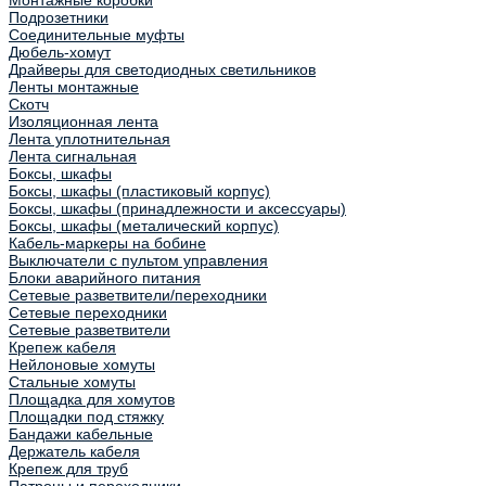
Монтажные коробки
Подрозетники
Соединительные муфты
Дюбель-хомут
Драйверы для светодиодных светильников
Ленты монтажные
Скотч
Изоляционная лента
Лента уплотнительная
Лента сигнальная
Боксы, шкафы
Боксы, шкафы (пластиковый корпус)
Боксы, шкафы (принадлежности и аксессуары)
Боксы, шкафы (металический корпус)
Кабель-маркеры на бобине
Выключатели с пультом управления
Блоки аварийного питания
Сетевые разветвители/переходники
Сетевые переходники
Сетевые разветвители
Крепеж кабеля
Нейлоновые хомуты
Стальные хомуты
Площадка для хомутов
Площадки под стяжку
Бандажи кабельные
Держатель кабеля
Крепеж для труб