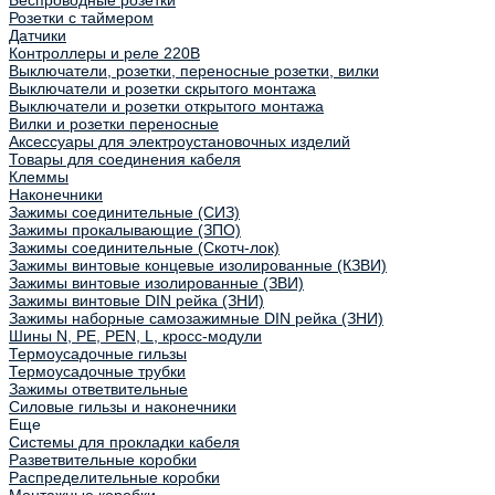
Беспроводные розетки
Розетки с таймером
Датчики
Контроллеры и реле 220В
Выключатели, розетки, переносные розетки, вилки
Выключатели и розетки скрытого монтажа
Выключатели и розетки открытого монтажа
Вилки и розетки переносные
Аксессуары для электроустановочных изделий
Товары для соединения кабеля
Клеммы
Наконечники
Зажимы соединительные (СИЗ)
Зажимы прокалывающие (ЗПО)
Зажимы соединительные (Скотч-лок)
Зажимы винтовые концевые изолированные (КЗВИ)
Зажимы винтовые изолированные (ЗВИ)
Зажимы винтовые DIN рейка (ЗНИ)
Зажимы наборные самозажимные DIN рейка (ЗНИ)
Шины N, PE, PEN, L, кросс-модули
Термоусадочные гильзы
Термоусадочные трубки
Зажимы ответвительные
Силовые гильзы и наконечники
Еще
Системы для прокладки кабеля
Разветвительные коробки
Распределительные коробки