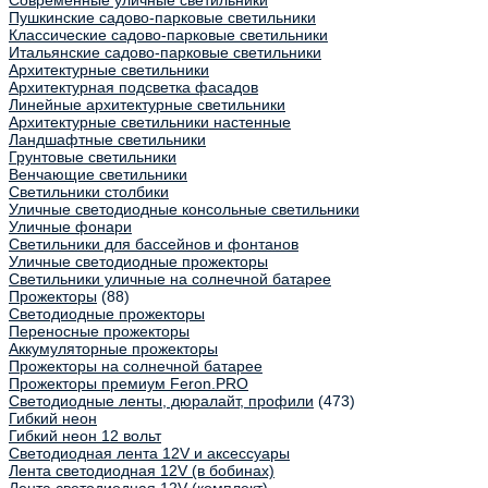
Современные уличные светильники
Пушкинские садово-парковые светильники
Классические садово-парковые светильники
Итальянские садово-парковые светильники
Архитектурные светильники
Архитектурная подсветка фасадов
Линейные архитектурные светильники
Архитектурные светильники настенные
Ландшафтные светильники
Грунтовые светильники
Венчающие светильники
Светильники столбики
Уличные светодиодные консольные светильники
Уличные фонари
Светильники для бассейнов и фонтанов
Уличные светодиодные прожекторы
Светильники уличные на солнечной батарее
Прожекторы
(88)
Светодиодные прожекторы
Переносные прожекторы
Аккумуляторные прожекторы
Прожекторы на солнечной батарее
Прожекторы премиум Feron.PRO
Светодиодные ленты, дюралайт, профили
(473)
Гибкий неон
Гибкий неон 12 вольт
Светодиодная лента 12V и аксессуары
Лента светодиодная 12V (в бобинах)