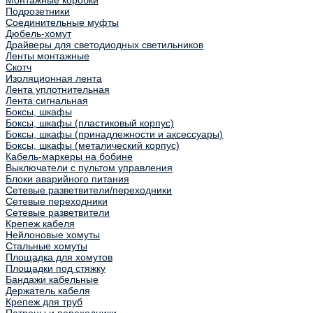
Монтажные коробки
Подрозетники
Соединительные муфты
Дюбель-хомут
Драйверы для светодиодных светильников
Ленты монтажные
Скотч
Изоляционная лента
Лента уплотнительная
Лента сигнальная
Боксы, шкафы
Боксы, шкафы (пластиковый корпус)
Боксы, шкафы (принадлежности и аксессуары)
Боксы, шкафы (металический корпус)
Кабель-маркеры на бобине
Выключатели с пультом управления
Блоки аварийного питания
Сетевые разветвители/переходники
Сетевые переходники
Сетевые разветвители
Крепеж кабеля
Нейлоновые хомуты
Стальные хомуты
Площадка для хомутов
Площадки под стяжку
Бандажи кабельные
Держатель кабеля
Крепеж для труб