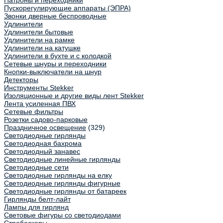
Патроны и переходники
Пускорегулирующие аппараты (ЭПРА)
Звонки дверные беспроводные
Удлинители
Удлинители бытовые
Удлинители на рамке
Удлинители на катушке
Удлинители в бухте и с колодкой
Сетевые шнуры и переходники
Кнопки-выключатели на шнур
Детекторы
Инструменты Stekker
Изоляционные и другие виды лент Stekker
Лента усиленная ПВХ
Сетевые фильтры
Розетки садово-парковые
Праздничное освещение
(329)
Светодиодные гирлянды
Светодиодная бахрома
Светодиодный занавес
Светодиодные линейные гирлянды
Светодиодные сети
Светодиодные гирлянды на елку
Светодиодные гирлянды фигурные
Светодиодные гирлянды от батареек
Гирлянды белт-лайт
Лампы для гирлянд
Световые фигуры со светодиодами