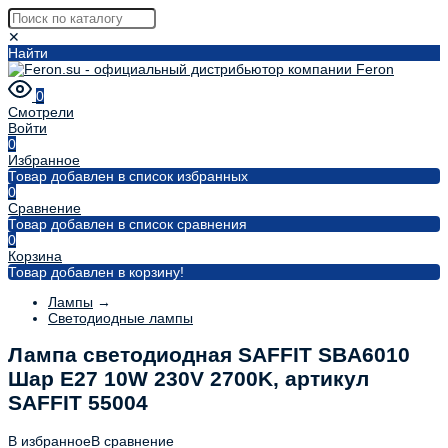
✕
Найти
0
Смотрели
Войти
0
Избранное
Товар добавлен в список избранных
0
Сравнение
Товар добавлен в список сравнения
0
Корзина
Товар добавлен в корзину!
Лампы
→
Светодиодные лампы
Лампа светодиодная SAFFIT SBA6010
Шар E27 10W 230V 2700K, артикул
SAFFIT 55004
В избранное
В сравнение