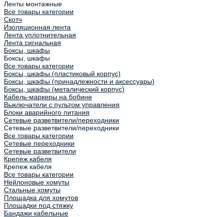
Ленты монтажные
Все товары категории
Скотч
Изоляционная лента
Лента уплотнительная
Лента сигнальная
Боксы, шкафы
Боксы, шкафы
Все товары категории
Боксы, шкафы (пластиковый корпус)
Боксы, шкафы (принадлежности и аксессуары)
Боксы, шкафы (металический корпус)
Кабель-маркеры на бобине
Выключатели с пультом управления
Блоки аварийного питания
Сетевые разветвители/переходники
Сетевые разветвители/переходники
Все товары категории
Сетевые переходники
Сетевые разветвители
Крепеж кабеля
Крепеж кабеля
Все товары категории
Нейлоновые хомуты
Стальные хомуты
Площадка для хомутов
Площадки под стяжку
Бандажи кабельные