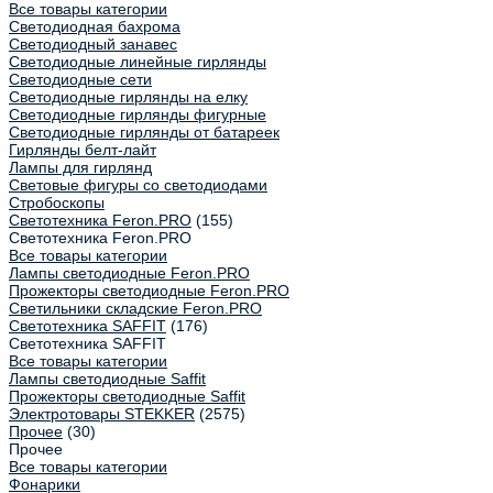
Все товары категории
Светодиодная бахрома
Светодиодный занавес
Светодиодные линейные гирлянды
Светодиодные сети
Светодиодные гирлянды на елку
Светодиодные гирлянды фигурные
Светодиодные гирлянды от батареек
Гирлянды белт-лайт
Лампы для гирлянд
Световые фигуры со светодиодами
Стробоскопы
Светотехника Feron.PRO
(155)
Светотехника Feron.PRO
Все товары категории
Лампы светодиодные Feron.PRO
Прожекторы светодиодные Feron.PRO
Светильники складские Feron.PRO
Светотехника SAFFIT
(176)
Светотехника SAFFIT
Все товары категории
Лампы светодиодные Saffit
Прожекторы светодиодные Saffit
Электротовары STEKKER
(2575)
Прочее
(30)
Прочее
Все товары категории
Фонарики