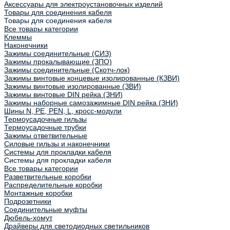
Аксессуары для электроустановочных изделий
Товары для соединения кабеля
Товары для соединения кабеля
Все товары категории
Клеммы
Наконечники
Зажимы соединительные (СИЗ)
Зажимы прокалывающие (ЗПО)
Зажимы соединительные (Скотч-лок)
Зажимы винтовые концевые изолированные (КЗВИ)
Зажимы винтовые изолированные (ЗВИ)
Зажимы винтовые DIN рейка (ЗНИ)
Зажимы наборные самозажимные DIN рейка (ЗНИ)
Шины N, PE, PEN, L, кросс-модули
Термоусадочные гильзы
Термоусадочные трубки
Зажимы ответвительные
Силовые гильзы и наконечники
Системы для прокладки кабеля
Системы для прокладки кабеля
Все товары категории
Разветвительные коробки
Распределительные коробки
Монтажные коробки
Подрозетники
Соединительные муфты
Дюбель-хомут
Драйверы для светодиодных светильников