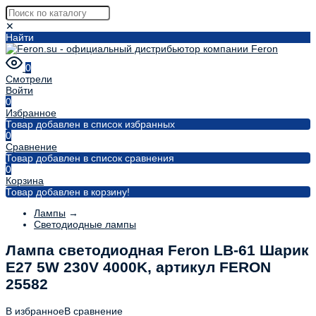
✕
Найти
0
Смотрели
Войти
0
Избранное
Товар добавлен в список избранных
0
Сравнение
Товар добавлен в список сравнения
0
Корзина
Товар добавлен в корзину!
Лампы
→
Светодиодные лампы
Лампа светодиодная Feron LB-61 Шарик
E27 5W 230V 4000K, артикул FERON
25582
В избранное
В сравнение